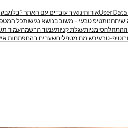
User Data
אודותינו
איך עובדים עם האתר ?
בלוג
בקש
שית
חנות
טיפ טבעי – משוב בנושא נגישות
כל המטפ
 ההתחלה
סימניות
עגלת קניות
עמוד הרשמה
עמוד תש
בוטיפ-טבעי
רשימת מטפלים
שערים בהתפתחות איש