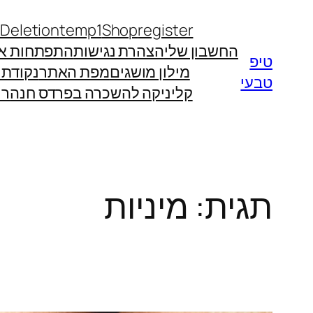
לדלג
 Deletion
temp1
Shop
register
לתוכן
החשבון שלי
הצהרת נגישות
התפתחות אי
טיפ
מילון מושגים
מפת האתר
נקודת
טבעי
קליניקה להשכרה בפרדס חנה
רו
תגית:
מיניות