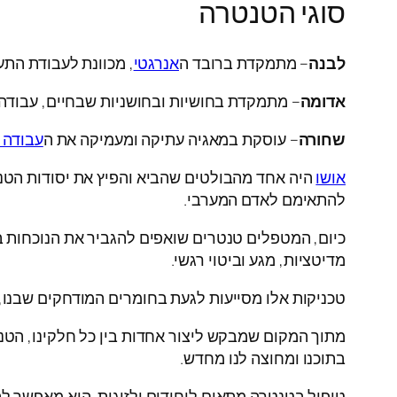
סוגי הטנטרה
לבנה
– מתמקדת ברובד ה
אנרגטי
, מכוונת לעבודת התע
אדומה
– מתמקדת בחושיות ובחושניות שבחיים, עבודה
שחורה
– עוסקת במאגיה עתיקה ומעמיקה את ה
עבודה 
אושו
היה אחד מהבולטים שהביא והפיץ את יסודות הטנט
להתאימם לאדם המערבי.
כיום, המטפלים טנטרים שואפים להגביר את הנוכחות בג
מדיטציות, מגע וביטוי רגשי.
טכניקות אלו מסייעות לגעת בחומרים המודחקים שבנו,
מתוך המקום שמבקש ליצור אחדות בין כל חלקינו, הטנטר
בתוכנו ומחוצה לנו מחדש.
טיפול בטנטרה מתאים ליחידים ולזוגות. הוא מאפשר ל