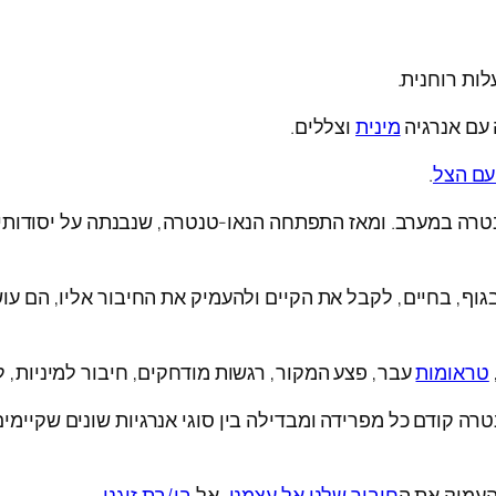
לות רוחנית.
 עם אנרגיה
מינית
וצללים.
עם הצל
.
רה במערב. ומאז התפתחה הנאו-טנטרה, שנבנתה על יסודותיה 
וף, בחיים, לקבל את הקיים ולהעמיק את החיבור אליו, הם עוש
טראומות
עבר, פצע המקור, רגשות מודחקים, חיבור למיניות, ל
ה קודם כל מפרידה ומבדילה בין סוגי אנרגיות שונים שקיימים
העמיק את ה
חיבור שלנו אל עצמנו
, אל
בן/בת זוגנו
.