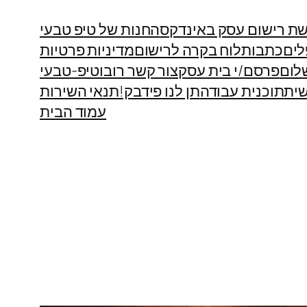
ת רישום עסק באינדקס
החנות של טיפ טבעי
לים
כתבות
לוח בקרה לרישום
מדיניות פרטיות
לום
פרסם/י בית עסק
צור קשר רובוטיפ-טבעי
ית
תוכנית עבודה
תן לנו פידבק!
תנאי השירות
עמוד הבית