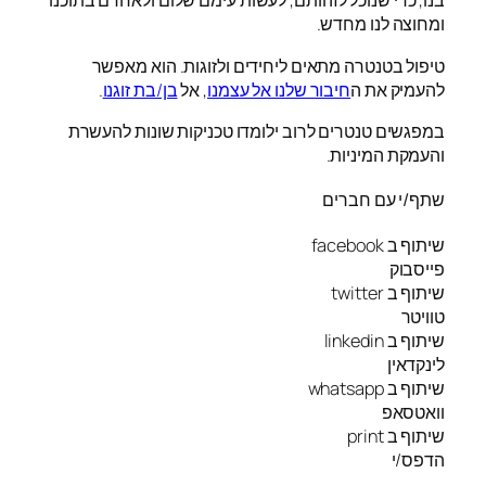
בנו, כדי שנוכל לזהותם, לעשות עימם שלום ולאחדם בתוכנו
ומחוצה לנו מחדש.
טיפול בטנטרה מתאים ליחידים ולזוגות. הוא מאפשר
להעמיק את ה
חיבור שלנו אל עצמנו
, אל
בן/בת זוגנו
.
במפגשים טנטרים לרוב ילומדו טכניקות שונות להעשרת
והעמקת המיניות.
שתף/י עם חברים
שיתוף ב facebook
פייסבוק
שיתוף ב twitter
טוויטר
שיתוף ב linkedin
לינקדאין
שיתוף ב whatsapp
וואטסאפ
שיתוף ב print
הדפס/י