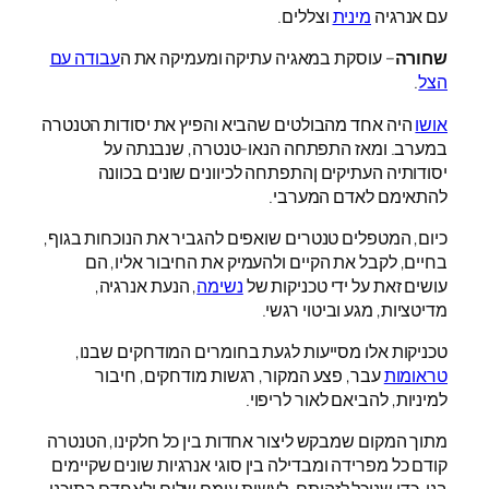
עם אנרגיה
מינית
וצללים.
שחורה
– עוסקת במאגיה עתיקה ומעמיקה את ה
עבודה עם
הצל
.
אושו
היה אחד מהבולטים שהביא והפיץ את יסודות הטנטרה
במערב. ומאז התפתחה הנאו-טנטרה, שנבנתה על
יסודותיה העתיקים ןהתפתחה לכיוונים שונים בכוונה
להתאימם לאדם המערבי.
כיום, המטפלים טנטרים שואפים להגביר את הנוכחות בגוף,
בחיים, לקבל את הקיים ולהעמיק את החיבור אליו, הם
עושים זאת על ידי טכניקות של
נשימה
, הנעת אנרגיה,
מדיטציות, מגע וביטוי רגשי.
טכניקות אלו מסייעות לגעת בחומרים המודחקים שבנו,
טראומות
עבר, פצע המקור, רגשות מודחקים, חיבור
למיניות, להביאם לאור לריפוי.
מתוך המקום שמבקש ליצור אחדות בין כל חלקינו, הטנטרה
קודם כל מפרידה ומבדילה בין סוגי אנרגיות שונים שקיימים