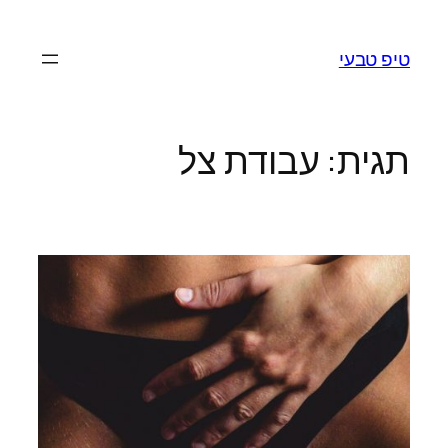
לדלג
לתוכן
טיפ טבעי
תגית:
עבודת צל