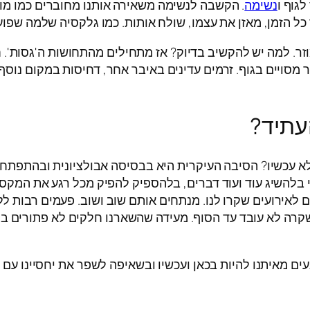
לגוף ו
נשימה
. הקשבה לנשימה משאירה אותנו מחוברים כמו מו
כל הזמן, מאזן את עצמו, שולח אותות. כמו גלקסיה שלמה שפו
 למה יש להקשיב בדיוק? אז מתחילים מהתחושות ה'גסות'. חם 
בר מסויים בגוף. זרמים עדינים באיבר אחר, דחיסות במקום נוס
עתיד?
ולא עכשיו? הסיבה העיקרית היא בבסיסה אבולציונית ובהתפתח
י בלהשיג עוד ועוד דברים, בלהספיק להפיק מכל רגע את המקסימו
ים לאירועים שקרו לנו. מנתחים אותם שוב ושוב. פעמים רבות ל
רה לא עובד עד הסוף. מעידה שהשארנו חלקים לא פתורים בסי
ם מאיתנו להיות בכאן ועכשיו ובשאיפה לשפר את יחסיינו עם ה