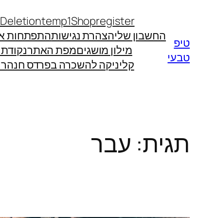
לדלג
 Deletion
temp1
Shop
register
לתוכן
החשבון שלי
הצהרת נגישות
התפתחות אי
טיפ
מילון מושגים
מפת האתר
נקודת
טבעי
קליניקה להשכרה בפרדס חנה
רו
תגית:
עבר