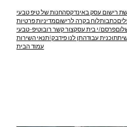
ת רישום עסק באינדקס
החנות של טיפ טבעי
לים
כתבות
לוח בקרה לרישום
מדיניות פרטיות
לום
פרסם/י בית עסק
צור קשר רובוטיפ-טבעי
ית
תוכנית עבודה
תן לנו פידבק!
תנאי השירות
עמוד הבית