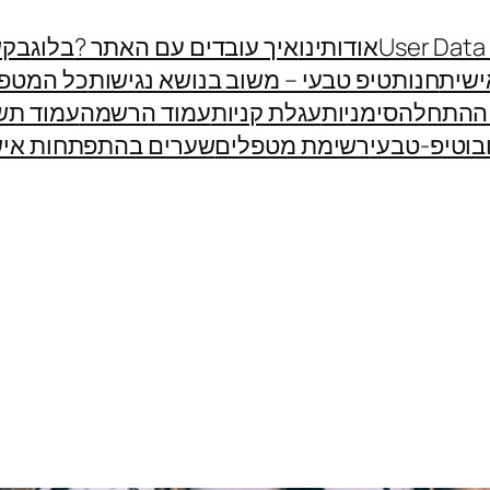
User Data
אודותינו
איך עובדים עם האתר ?
בלוג
בקש
שית
חנות
טיפ טבעי – משוב בנושא נגישות
כל המטפ
 ההתחלה
סימניות
עגלת קניות
עמוד הרשמה
עמוד תש
בוטיפ-טבעי
רשימת מטפלים
שערים בהתפתחות איש