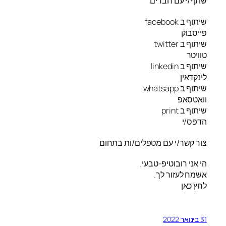
שתף/י עם חברים
שיתוף ב facebook
פייסבוק
שיתוף ב twitter
טוויטר
שיתוף ב linkedin
לינקדאין
שיתוף ב whatsapp
וואטסאפ
שיתוף ב print
הדפס/י
צור קשר/י עם מטפלים/ות בתחום
הי אני רובוטיפ-טבעי.
אשמח לעזור לך.
לחץ כאן
31 בינואר 2022