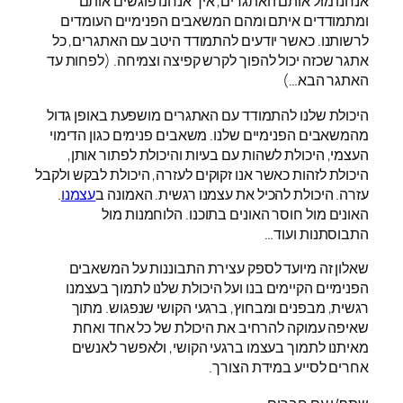
אנחנו מול אותם האתגרים, איך אנחנו פוגשים אותם
ומתמודדים איתם ומהם המשאבים הפנימיים העומדים
לרשותנו. כאשר יודעים להתמודד היטב עם האתגרים, כל
אתגר שכזה יכול להפוך לקרש קפיצה וצמיחה. (לפחות עד
האתגר הבא…)
היכולת שלנו להתמודד עם האתגרים מושפעת באופן גדול
מהמשאבים הפנימיים שלנו. משאבים פנימים כגון הדימוי
העצמי, היכולת לשהות עם בעיות והיכולת לפתור אותן,
היכולת לזהות כאשר אנו זקוקים לעזרה, היכולת לבקש ולקבל
עזרה. היכולת להכיל את עצמנו רגשית. האמונה ב
עצמנו
.
האונים מול חוסר האונים בתוכנו. הלוחמנות מול
התבוסתנות ועוד…
שאלון זה מיועד לספק עצירת התבוננות על המשאבים
הפנימיים הקיימים בנו ועל היכולת שלנו לתמוך בעצמנו
רגשית, מבפנים ומבחוץ, ברגעי הקושי שנפגוש. מתוך
שאיפה עמוקה להרחיב את היכולת של כל אחד ואחת
מאיתנו לתמוך בעצמו ברגעי הקושי, ולאפשר לאנשים
אחרים לסייע במידת הצורך.