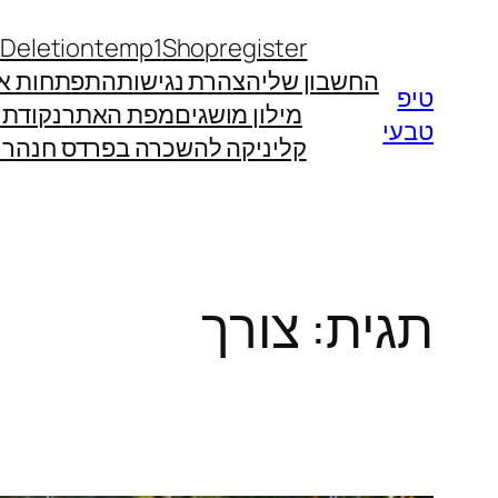
לדלג
 Deletion
temp1
Shop
register
לתוכן
החשבון שלי
הצהרת נגישות
התפתחות אי
טיפ
מילון מושגים
מפת האתר
נקודת
טבעי
קליניקה להשכרה בפרדס חנה
רו
תגית:
צורך