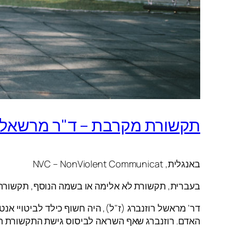
תקשורת מקרבת – ד"ר מרשאל ב.
באנגלית, NVC – NonViolent Communicat
בעברית, תקשורת לא אלימה או בשמה הנוסף, תקשורת
דר' מראשל רוזנברג (ז"ל), היה חשוף כילד לביטויי אנט
האדם. רוזנברג שאף השראה לביסוס גישת התקשורת הלא