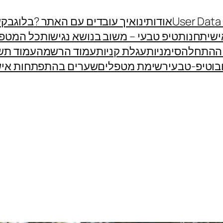
User Data
אודותינו
איך עובדים עם האתר ?
בלוג
בקש
שית
חנות
טיפ טבעי – משוב בנושא נגישות
כל המטפ
 ההתחלה
סימניות
עגלת קניות
עמוד הרשמה
עמוד תש
בוטיפ-טבעי
רשימת מטפלים
שערים בהתפתחות איש