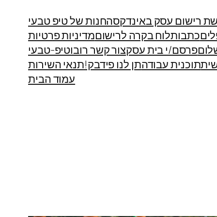
ת רישום עסק באינדקס
החנות של טיפ טבעי
לים
כתבות
לוח בקרה לרישום
מדיניות פרטיות
לום
פרסם/י בית עסק
צור קשר רובוטיפ-טבעי
ית
תוכנית עבודה
תן לנו פידבק!
תנאי השירות
עמוד הבית