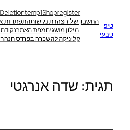
לדלג
 Deletion
temp1
Shop
register
לתוכן
החשבון שלי
הצהרת נגישות
התפתחות אי
טיפ
מילון מושגים
מפת האתר
נקודת
טבעי
קליניקה להשכרה בפרדס חנה
רו
תגית:
שדה אנרגטי