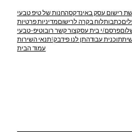
ת רישום עסק באינדקס
החנות של טיפ טבעי
לים
כתבות
לוח בקרה לרישום
מדיניות פרטיות
לום
פרסם/י בית עסק
צור קשר רובוטיפ-טבעי
ית
תוכנית עבודה
תן לנו פידבק!
תנאי השירות
עמוד הבית