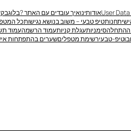
User Data
אודותינו
איך עובדים עם האתר ?
בלוג
בקש
שית
חנות
טיפ טבעי – משוב בנושא נגישות
כל המטפ
 ההתחלה
סימניות
עגלת קניות
עמוד הרשמה
עמוד תש
בוטיפ-טבעי
רשימת מטפלים
שערים בהתפתחות איש