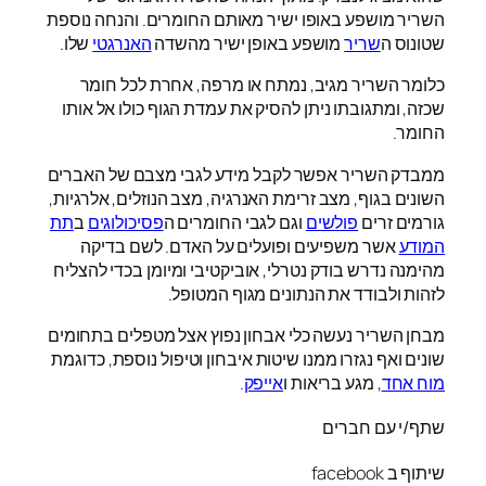
השריר מושפע באופו ישיר מאותם החומרים. והנחה נוספת
שטונוס ה
שריר
מושפע באופן ישיר מהשדה
האנרגטי
שלו.
כלומר השריר מגיב, נמתח או מרפה, אחרת לכל חומר
שכזה, ומתגובתו ניתן להסיק את עמדת הגוף כולו אל אותו
החומר.
ממבדק השריר אפשר לקבל מידע לגבי מצבם של האברים
השונים בגוף, מצב זרימת האנרגיה, מצב הנוזלים, אלרגיות,
גורמים זרים
פולשים
וגם לגבי החומרים ה
פסיכולוגים
ב
תת
המודע
אשר משפיעים ופועלים על האדם. לשם בדיקה
מהימנה נדרש בודק נטרלי, אוביקטיבי ומיומן בכדי להצליח
לזהות ולבודד את הנתונים מגוף המטופל.
מבחן השריר נעשה כלי אבחון נפוץ אצל מטפלים בתחומים
שונים ואף נגזרו ממנו שיטות איבחון וטיפול נוספת, כדוגמת
מוח אחד
, מגע בריאות ו
אייפק
.
שתף/י עם חברים
שיתוף ב facebook