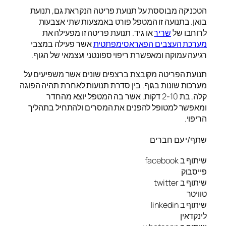
הטכניקה מבוססת על תנועת פריטה הנקראת גם, תנועת
בואן. בתנועה זו המטפל פורט באמצעות שתי אצבעות
לרוחבו של
שריר
או גיד. תנועת פריטה זו מפעילה את
מערכת העצבים הפאראסימפתטית
אשר פעילה במצבי
רגיעה עמוקה ומאפשרת ריפוי ספונטני ועצמאי של הגוף.
תנועת הפריטה מקובצת ברצפים שונים אשר משפיעים על
מערכות שונות בגוף. בין סדרת תנועות לאחרת תהיה הפוגה
קלה, בת 2-10 דקות, אשר בה המטפל יוצא מהחדר
ומאפשר למטופל להפנים את המסרים ולהתחיל בתהליך
הריפוי.
שתף/י עם חברים
שיתוף ב facebook
פייסבוק
שיתוף ב twitter
טוויטר
שיתוף ב linkedin
לינקדאין