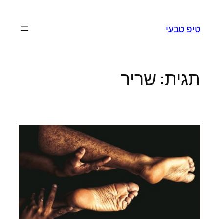
לדלג
לתוכן
טיפ טבעי
תגית:
שריר