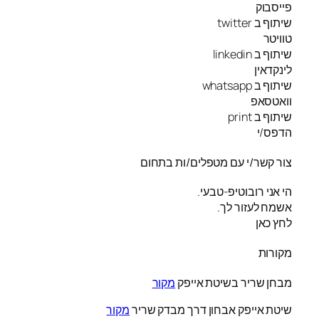
פייסבוק
שיתוף ב twitter
טוויטר
שיתוף ב linkedin
לינקדאין
שיתוף ב whatsapp
וואטסאפ
שיתוף ב print
הדפס/י
צור קשר/י עם מטפלים/ות בתחום
הי אני רובוטיפ-טבעי.
אשמח לעזור לך.
לחץ כאן
מקורות
מבחן שריר בשיטת אייפק
מקור
שיטת אייפק אבחון דרך מבדק שריר
מקור