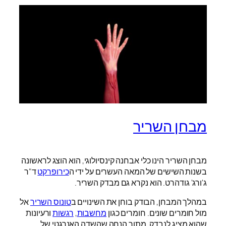
מבחן השריר
מבחן השריר הינו כלי אבחנה קינסיולוגי, הוא הוצג לראשונה
בשנות השישים של המאה העשרים על ידי ה
כירופרקט
ד"ר
ג'ורג' גודהרט. הוא נקרא גם מבדק השריר.
במהלך המבחן, הבודק בוחן את השינויים ב
טונוס השריר
אל
מול חומרים שונים. חומרים כגון
מחשבות
,
רגשות
ורעיונות
שהוא מציג לנבדק. מתוך הנחה שהשדה האנרגטי של