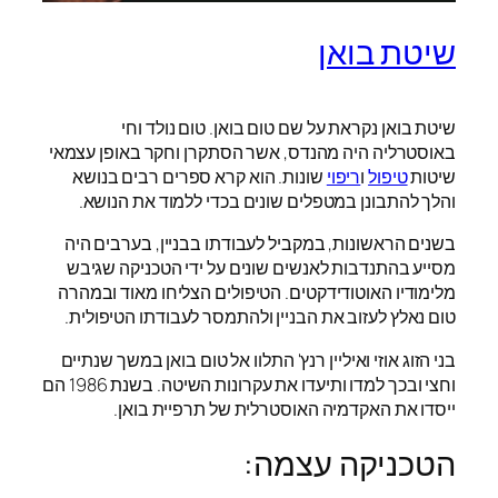
שיטת בואן
שיטת בואן נקראת על שם טום בואן. טום נולד וחי
באוסטרליה היה מהנדס, אשר הסתקרן וחקר באופן עצמאי
שיטות
טיפול
ו
ריפוי
שונות. הוא קרא ספרים רבים בנושא
והלך להתבונן במטפלים שונים בכדי ללמוד את הנושא.
בשנים הראשונות, במקביל לעבודתו בבניין, בערבים היה
מסייע בהתנדבות לאנשים שונים על ידי הטכניקה שגיבש
מלימודיו האוטודידקטים. הטיפולים הצליחו מאוד ובמהרה
טום נאלץ לעזוב את הבניין ולהתמסר לעבודתו הטיפולית.
בני הזוג אוזי ואיליין רנץ' התלוו אל טום בואן במשך שנתיים
וחצי ובכך למדו ותיעדו את עקרונות השיטה. בשנת 1986 הם
ייסדו את האקדמיה האוסטרלית של תרפיית בואן.
הטכניקה עצמה: