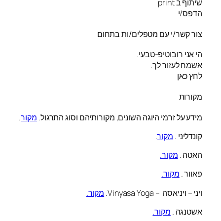
שיתוף ב print
הדפס/י
צור קשר/י עם מטפלים/ות בתחום
הי אני רובוטיפ-טבעי.
אשמח לעזור לך.
לחץ כאן
מקורות
מידע על זרמי היוגה השונים, מקורותיהם וסוג התרגול.
מקור
.
קונדליני .
מקור
.
האטה .
מקור.
פאוור .
מקור.
ויני – ויניאסה – Vinyasa Yoga.
מקור.
אשטנגה .
מקור.