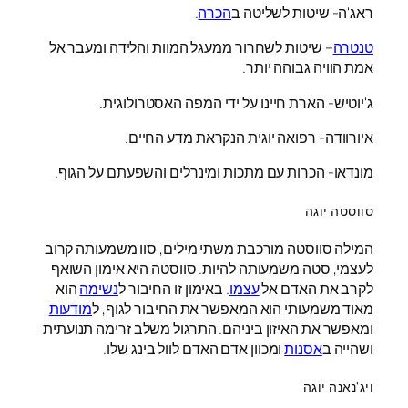
ראג'ה- שיטות לשליטה ב
הכרה
.
טנטרה
– שיטות לשחרור ממעגל המוות והלידה ומעבר אל
אמת הוויה גבוהה יותר.
ג'יוטיש- הארת חיינו על ידי המפה האסטרולוגית.
איורוודה- רפואה יוגית הנקראת מדע החיים.
מונדאו- הכרות עם מתכות ומינרלים והשפעתם על הגוף.
סווסטה יוגה
המילה סווסטה מורכבת משתי מילים, סוו משמעותה קרוב
לעצמי, סטה משמעותה להיות. סווסטה היא אימון השואף
לקרב את האדם אל
עצמו
. באימון זו החיבור ל
נשימה
הוא
מאוד משמעותי הוא המאפשר את החיבור לגוף, ל
מודעות
ומאפשר את האיזון ביניהם. התרגול משלב זרימה תנועתית
ושהייה ב
אסנות
ומכוון אדם האדם לוול בינג שלו.
ויג'נאנה יוגה