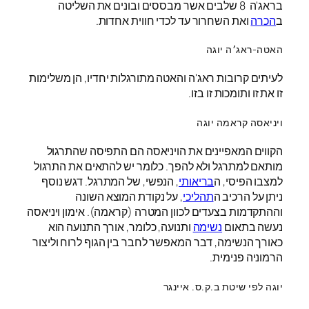
בראג'ה 8 שלבים אשר מבססים ובונים את השליטה
ב
הכרה
ואת השחרור עד לכדי חווית אחדות.
האטה-ראג׳ה יוגה
לעיתים קרובות ראג'ה והאטה מתורגלות יחדיו, הן משלימות
זו את זו ותומכות זו בזו.
ויניאסה קראמה יוגה
הקווים המאפיינים את הויניאסה הם התפיסה שהתרגול
מותאם למתרגל ולא להפך. כלומר יש להתאים את התרגול
למצבו הפיסי, ה
בריאותי
, הנפשי, של המתרגל. דגש נוסף
ניתן על הרכיב ה
תהליכי
, על נקודת המוצא השונה
וההתקדמות בצעדים לכוון המטרה (קראמה). אימון ויניאסה
נעשה בתאום
נשימה
ותנועה, כלומר, אורך התנועה הוא
כאורך הנשימה, דבר המאפשר לחבר בין הגוף לרוח וליצור
הרמוניה פנימית.
יוגה לפי שיטת ב.ק.ס. איינגר