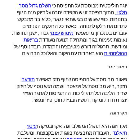
יוגה הוליסטית מבוססת על התפיסה כי
השלם גדול מסך
חלקיו
, מתוך תפיסה זו יש הקפדה יתרה על דיוק מנח הגוף
בתנוחות, כפי שעושים בגישת איינגאר , כל איבר מתבקש
לתרום את חלקו לתנוחה, וכאשר כל החלקים הפנימיים
עובדים בסנכרון, מתאפשר
מימוש עצמי
גבוה, ישנן תחושות
נעימות נעימות בגוף ומתחילה תנועה מעודדת
בריאות
ומודעות. תרגול זה דורש מוטיבציה והתמדה. רובד נוסף של
ההוליסטיות
הוא באחדות עם היקום והאל וכל הברואים.
פאוור יוגה
פאוור מבוססת על התפיסה שגוף חזק מאפשר
תודעה
חזקה, היא מבוססת על ויניאסה ושמה דגש נוסף על חיזוק
שרירי הליבה ועל תרגילי כוח. ההתגייסות לאתגר הפיזי
יוצרת חדות ומיקוד, תושיה ובניית חוסן פיזי ונפשי.
אקרויוגה
אקרויוגה היא תרגול המשלב יוגה, אקרובטיקה ו
עיסוי
תיאלנדי
. העבודה מתבצעת בזוגות או בקבוצות, ומשלבת