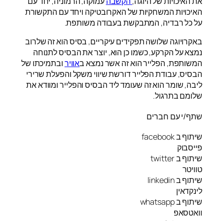
את האיכויות של היוגה,
הקשבה
עמוקה, הרמוניה, יחד עם
האיכויות המשחקיות של האקרובטיקה ויחד עם התקשורת
על כל רבדיה, המתבקשת בעבודה משותפת.
באקרויוגה שלושה תפקידים עיקריים, בסיס הוא זה שלרוב
נמצא על הקרקע, כשמו כן הוא, יוצר את הבסיס לתנוחה
המשותפת, הפלייר הוא זה אשר נמצא ב
אוויר
ובתמיכתו של
הבסיס, עבודת הפלייר דורשת שיווי משקל והפעלת שרירי
ליבה, שומר הוא זה שעומד ליד הבסיס והפלייר ומוודא את
שלומם בתרגול.
שתף/י עם חברים
שיתוף ב facebook
פייסבוק
שיתוף ב twitter
טוויטר
שיתוף ב linkedin
לינקדאין
שיתוף ב whatsapp
וואטסאפ