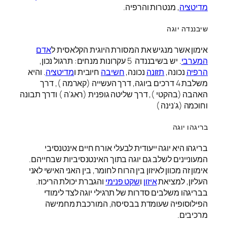
מדיטציה
, מנטרות והרפיה.
שיבננדה יוגה
אימון אשר מנגיש את המסורת היוגית הקלאסית ל
אדם
המערבי
. יש בשיבננדה 5 עקרונות מנחים: תרגול נכון,
הרפיה
נכונה,
תזונה
נכונה,
חשיבה
חיובית ו
מדיטציה
. והיא
משלבת 4 דרכים ביוגה, דרך העשייה (קארמה ), דרך
האהבה (בהקטי ), דרך שליטה גופנית (ראג'ה ) ודרך תבונה
וחוכמה (ג'נינה )
בריגהו יוגה
בריגהו היא יוגה ייעודית לבעלי אורח חיים אינטנסיבי
המעוניינים לשלב גם יוגה בתוך האינטנסיביות שבחייהם.
אימון זה מכוון לאיזון בין הרוח לחומר, בין האני האישי לאני
העליון, למציאת
איזון
ו
שקט פנימי
והגברת יכולת הריכוז.
בבריגהו משלבים סדרות של תרגילי יוגה לצד לימודי
הפילוסופיה שעומדת בבסיסה, המורכבת מחמישה
מרכיבים.