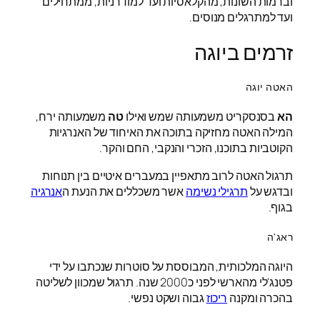
וברמות השונות, מהקלאסיות ועד למודרניות, ממתחילים
ועד למתרגלים מנוסים.
זרמים ביוגה
האטה יוגה
הא
בסנסקריט משמעותה שמש ואילו
טה
משמעותה ירח,
המילה האטה מחזיקה בתוכה את האיחוד של האנרגיות
הקוטביות בתוכנו, הזכרי והנקבי, החם והקר.
תרגול האטה לרוב מתאפיין במעברים איטיים בין תנוחות
ובדגש על
תרגילי נשימה
אשר משכללים את הנעת ה
אנרגיה
בגוף.
ראג'ה
היוגה המלכותית, המבוססת על סוטרות שנכתבו על ידי
פטנג'לי מהארשי לפני כ2000 שנה. תרגול שמכוון לשליטה
בהכרה ומקנה
ריכוז
גבוה ושקט נפשי.