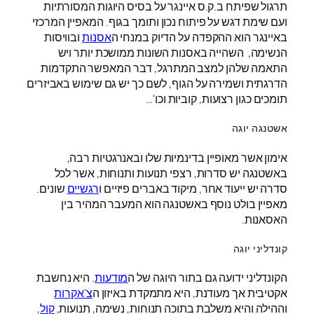
תרגול שפיתח ב.ק.ס איינגר על בסיס היוגות המסורתיות
ועם שימת דגש על פיתוח נכון ותומך בגוף. המאפיין המרכזי
באיינגר הוא ההקפדה על הדיוק במנחי ה
אסנות
ובוויסות
הנשימה, השהייה באסנות השונות ממושכת יותר ויש
התאמה שלהן למצב המתרגל, דבר המאפשר התקדמות
הדרגתית ושמירה על הגוף, לשם כך יש גם שימוש באביזרים
תומכים כגון רצועות, קוביות וכו'…
אשטנגה יוגה
אימון אשר מאופיין בדינמיות שלו ובאנרגטיות רבה,
באשטנגה יש סדרות, רצפי תנועות ותנוחות, אשר לכל
סדרה יש ייעוד אחר, מיקוד באברים פיזיים ו
רגשיים
שונים.
מאפיין בולט נוסף באשטנגה הוא המעבר המהיר בין
האסאנות.
קונדליני יוגה
הקונדליני ידועה גם בתור היוגה של ה
מודעות
. היא נחשבת
אקטיבית אך מעודנת, היא מתמקדת באיזון ה
צ'אקרות
וההילה והיא משלבת בתוכה תנוחות, נשימה, תנועות,
קול
,