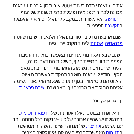
את הויג'נאנה ייסדה בשנת 2003 אורית סן-גופטה. ויג'נאנה
מכוונת לבהירות פנימית ופועלת ברמות שונות של הגוף
וה
תודעה
. היא מעודדות במקביל לתרגול הפיזי את ההעמקה
ב
הקשבה
הפנימית.
ישנם ארבעה מרכיבי יסוד בתרגול הויג'נאנה, ישיבה שקטה,
פרנאמיה
,
אסנות
ולימוד טקסטיים יוגיים.
וישנם שבעה עקרונות מנחים המאפשרים את ההקשבה
הפנימית הזו, הרפיית הגוף, השקטת התודעה, כוונה,
השתרשות, חיבור, נשימה, התארכות והתרחבות. מאפיין
נוסף ויחודיי לויג'נאנה הוא ההתמקדות בעשרת הואיוס,
הואיוס הם כיסי אוויר בגוף האדם שעל פי הויג'נאנה נשימה
אליהם מחזקת את מרכז הגוף ומאפשרת
יציבה
פראנית
.
ין יוגה Yin yoga
ין היא יוגה המבוססת על העקרונות של ה
רפואה הסינית
,
בתרגול זו יש שהייה ארוכה של כ2-10 דקות בכל תנוחה, יחד
עם נשימה, ו
לחיצות
של מנחה השיעור. השהייה ממושכת
ב
תנוחות
מאפשרת הרפייה עמוקה, איזון לקצב המהיר