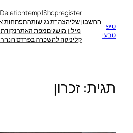
לדלג
 Deletion
temp1
Shop
register
לתוכן
החשבון שלי
הצהרת נגישות
התפתחות אי
טיפ
מילון מושגים
מפת האתר
נקודת
טבעי
קליניקה להשכרה בפרדס חנה
רו
תגית:
זכרון