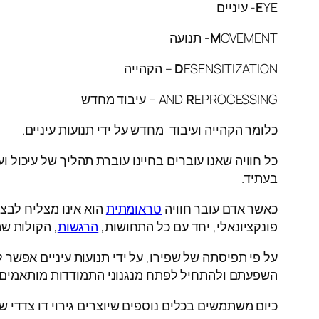
YE- עיניים
E
OVEMENT- תנועה
M
ESENSITIZATION – הקהייה
D
EPROCESSING – עיבוד מחדש
R
AND
כלומר הקהייה ועיבוד מחדש על ידי תנועות עיניים.
כל חוויה שאנו עוברים בחיינו עוברת תהליך של עיכול 
בעתיד.
כאשר אדם עובר חוויה
טראומתית
הוא אינו מצליח לבצע
פונקציונאלי, יחד עם כל התחושות,
הרגשות
, הקולות שה
על פי תפיסתה של שפירו, על ידי תנועות עיניים אפשר
השפעתם ולהתחיל לפתח מנגנוני התמודדות מותאמים.
כיום משתמשים בכלים נוספים שיוצרים גירוי דו צדדי 