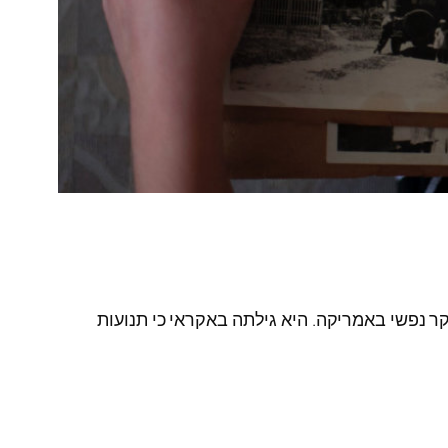
ת בכירה במכון למחקר נפשי באמריקה. היא גילתה באקראי כי תנועות