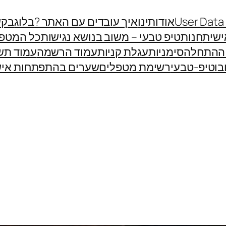
User Data
אודותינו
איך עובדים עם האתר ?
בלוג
בקש
שית
חנות
טיפ טבעי – משוב בנושא נגישות
כל המטפ
 ההתחלה
סימניות
עגלת קניות
עמוד הרשמה
עמוד תש
בוטיפ-טבעי
רשימת מטפלים
שערים בהתפתחות איש