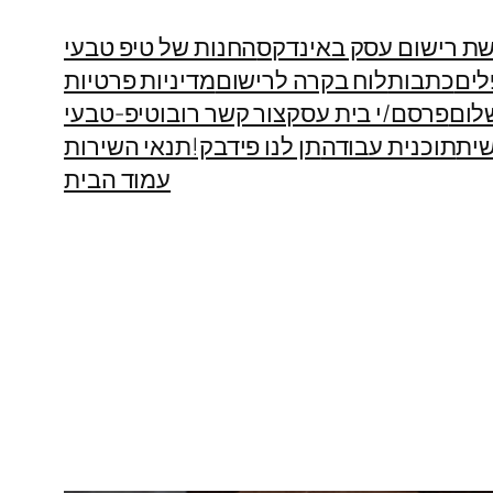
ת רישום עסק באינדקס
החנות של טיפ טבעי
לים
כתבות
לוח בקרה לרישום
מדיניות פרטיות
לום
פרסם/י בית עסק
צור קשר רובוטיפ-טבעי
ית
תוכנית עבודה
תן לנו פידבק!
תנאי השירות
עמוד הבית