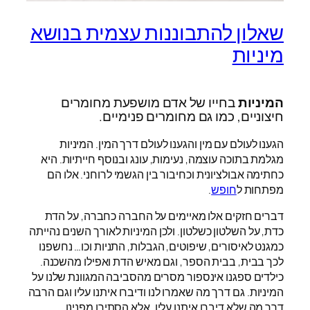
שאלון להתבוננות עצמית בנושא
מיניות
המיניות
בחייו של אדם מושפעת מחומרים
חיצוניים, כמו גם מחומרים פנימיים.
הגענו לעולם עם מין והגענו לעולם דרך המין. המיניות
מגלמת בתוכה עוצמה, נעימות, עונג ובנוסף חייתיות. היא
כחתימה אבולציונית וכחיבור בין הגשמי לרוחני. אלו הם
מפתחות ל
חופש
.
דברים חזקים אלו מאיימים על החברה כחברה, על הדת
כדת, על השלטון כשלטון. ולכן המיניות לאורך השנים נהייתה
כמגנט לאיסורים, שיפוטים, הגבלות, התניות וכו… נחשפנו
לכך בבית, בבית הספר, וגם מאיש הדת ואפילו מהשכנה.
כילדים ספגנו אינספור מסרים מהסביבה המגוונת שלנו על
המיניות. גם דרך מה שאמרו לנו ודיברו איתנו עליו וגם הרבה
דרך מה שלא דיברו איתנו עליו, אלא הסתירו מפנינו.