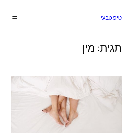
לדלג
לתוכן
טיפ טבעי
תגית:
מין