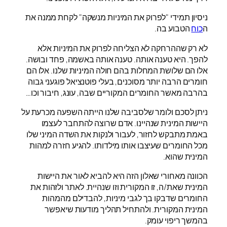
ניסיון תמידי "לפרוק את המיניות מנשקה" לקחת ממנה את
ה
כוח
הטבוע בה.
לא רק שההרחקה לא הצליחה לפרוק את המיניות אלא
להפך. היא טענה אותה. טענה אותה באשמה, פחד ובושה.
אלו הם שלושת המחלות בהם חולה המיניות שלנו. אלו הם
חומרים הרבה יותר מסוכנים, בעלי פוטנציאל פוגעני גבוה
בהרבה מאשר החומרים המקוריים שבה, עונג, חיבור וכו…
ניתן לסכם ולומר שלסביבה שלנו הייתה השפעה מכרעת על
היישות המינית שנהיינו. אדם שרוצה להתחבר לעצמו
באמת מתבקש לחזור, לעבור ולנקות את השדה המיני שלו
מכל החומרים שעיצבו אותו מילדותו. להגיע חזרה למהות
המינית שהוא.
הכוונה מאחורי שאלון הזה היא להביא לאור את היישות
המינית שאת/ה, זו המקורית וזו שנהיית. לאתר ולזהות את
החומרים שדבקו בך לגבי מיניות, להבדילם מהמהות
המינית המקורית. ולהתחיל תהליך מודעות שיאפשר
בהמשך ריפוי עומק.