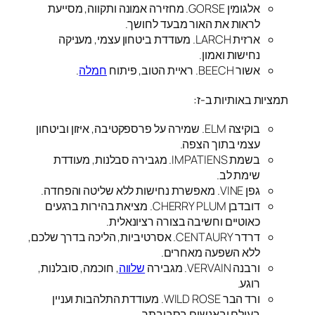
אלגומין GORSE. מחזירה אמונה ותקווה, מסייעת
לראות את האור מבעד לחושך.
ארזית LARCH. מעודדת ביטחון עצמי, מעניקה
נחישות ואמון.
אשור BEECH. ראיית הטוב, פיתוח
חמלה
.
תמציות באותיות ב-ז:
בוקיצה ELM. שמירה על פרספקטיבה, איזון וביטחון
עצמי בתוך הצפה.
בשמת IMPATIENS. מגבירה סבלנות, מעודדת
שימת לב.
גפן VINE. מאפשרת נחישות ללא שליטה והפחדה.
דובדבן CHERRY PLUM. מציאת בהירות ברגעים
כאוטיים וחשיבה בצורה רציונאלית.
דרדר CENTAURY. אסרטיביות, הליכה בדרך שלכם,
ללא השפעה מאחרים.
ורבנה VERVAIN. מגבירה
שלווה
, חוכמה, סובלנות,
רוגע.
ורד הבר WILD ROSE. מעודדת התלהבות ועניין
בעולם ובאנשים בסביבתך.