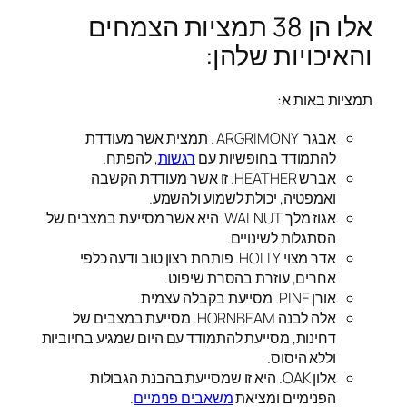
אלו הן 38 תמציות הצמחים
והאיכויות שלהן:
תמציות באות א:
אבגר ARGRIMONY . תמצית אשר מעודדת
להתמודד בחופשיות עם
רגשות
, להפתח.
אברש HEATHER. זו אשר מעודדת הקשבה
ואמפטיה, יכולת לשמוע ולהשמע.
אגוז מלך WALNUT. היא אשר מסייעת במצבים של
הסתגלות לשינויים.
אדר מצוי HOLLY. פותחת רצון טוב ודעה כלפי
אחרים, עוזרת בהסרת שיפוט.
אורן PINE. מסייעת בקבלה עצמית.
אלה לבנה HORNBEAM. מסייעת במצבים של
דחינות, מסייעת להתמודד עם היום שמגיע בחיוביות
וללא היסוס.
אלון OAK. היא זו שמסייעת בהבנת הגבולות
הפנימיים ומציאת
משאבים פנימיים
.