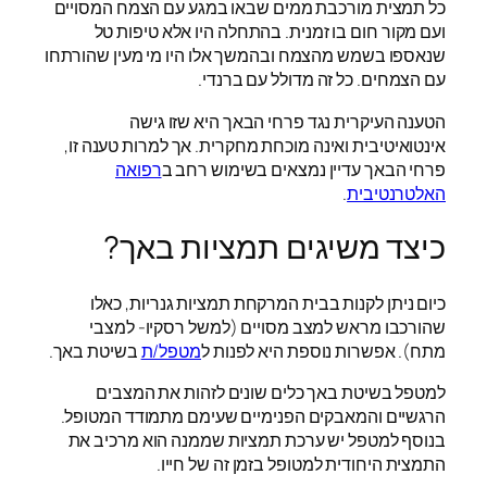
כל תמצית מורכבת ממים שבאו במגע עם הצמח המסויים
ועם מקור חום בו זמנית. בהתחלה היו אלא טיפות טל
שנאספו בשמש מהצמח ובהמשך אלו היו מי מעין שהורתחו
עם הצמחים. כל זה מדולל עם ברנדי.
הטענה העיקרית נגד פרחי הבאך היא שזו גישה
אינטואיטיבית ואינה מוכחת מחקרית. אך למרות טענה זו,
פרחי הבאך עדיין נמצאים בשימוש רחב ב
רפואה
האלטרנטיבית
.
כיצד משיגים תמציות באך?
כיום ניתן לקנות בבית המרקחת תמציות גנריות, כאלו
שהורכבו מראש למצב מסויים (למשל רסקיו- למצבי
מתח). אפשרות נוספת היא לפנות ל
מטפל/ת
בשיטת באך.
למטפל בשיטת באך כלים שונים לזהות את המצבים
הרגשיים והמאבקים הפנימיים שעימם מתמודד המטופל.
בנוסף למטפל יש ערכת תמציות שממנה הוא מרכיב את
התמצית היחודית למטופל בזמן זה של חייו.