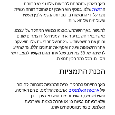
באך האמין שהמפתח לבריאות שלנו נמצא ברווחה
ה
רגשית
שלנו. בנוסף הוא האמין גם שחוסר רווחה רגשית
נוצר על ידי התנגשות בין מטרות הנשמה לבין מעשיה
ופעולותיה של האישיות.
למעשה, באך השתמש בעצמו כמושא המחקר שלו עצמו.
כאשר באך חש ברע, הוא היה מניח על ידו צמחים שונים
ובוחן את ההשפעות שיש להם על ההרגשה שלו. הוא עקב
אחר ההשפעות שגילה ואסף את הנתונים הללו. עד שהגיע
לרשימה של 38 צמחים, שכל אחד מהם מקושר למצב רגשי
מסויים. מכל צמח הכין תמצית.
הכנת התמציות
באך התייחס בתהליך יצרית התמציות לנוכחות ולחיבור
של
ארבעת האלמנטים
. ארבעת האלמנטים הם האדמה,
האש (שמש), האוויר והמים. הוא ראה ערך בכך
שלארבעתם 'נגיעה' כזו או אחרת בצמח, שארבעת
האלמנטים מזינים ומטפחים אותו.