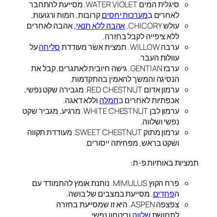
סיגלית המים WATER VIOLET. מסייעת להתחבר
לאחרים ב
מערכות יחסים
קרובות, חמות ורגועות.
עולש CHICORY.
אהבה ללא תנאי
, אהבה לאחרים
ללא ציפייה לקבל בחזרה.
ערבה WILLOW. תמצית אשר מעודדת
סליחה
על
עוולות העבר.
ערבז GENTIAN. גישה חיובית לאתגרים, קבל את
הנסיגה והמשך להאמין בהתקדמות.
ערמון אדום RED CHESTNUT. מגבירה שקט נפשי,
אכפתיות לאחרים ב
חמלה
וללא דאגה.
ערמון לבן WHITE CHESTNUT. מרגיע, מגביר שקט
נפשי ושלווה.
ערמון מתוק SWEET CHESTNUT. מעודדת תקווה
ושקט בראש, מפחיתה ייסורים.
תמציות באותיות פ-ת:
פרח הקוץ MIMULUS. נותנת אומץ להתמודד עם
ה
פחדים
. מסייעת במצבים של בושה.
צפצפה ASPEN. היא זו שמסייעת בחזרה
לתחושת
שלווה
וביטחון נפשי.