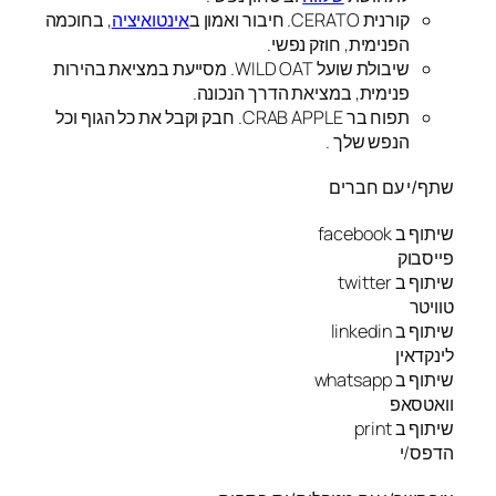
קורנית CERATO. חיבור ואמון ב
אינטואיציה
, בחוכמה
הפנימית, חוזק נפשי.
שיבולת שועל WILD OAT. מסייעת במציאת בהירות
פנימית, במציאת הדרך הנכונה.
תפוח בר CRAB APPLE. חבק וקבל את כל הגוף וכל
הנפש שלך .
שתף/י עם חברים
שיתוף ב facebook
פייסבוק
שיתוף ב twitter
טוויטר
שיתוף ב linkedin
לינקדאין
שיתוף ב whatsapp
וואטסאפ
שיתוף ב print
הדפס/י