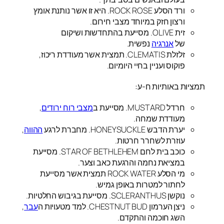
ורד הסלע ROCK ROSE. היא זו אשר נותנת אומץ
ורצון חזק במיוחד מצבי חירום.
זית OLIVE. מסייעת בהתחדשות ושיקום
של
אנרגיה
נפשית.
זלזלת CLEMATIS. תמצית אשר מעודדת ריכוז,
פוקוס ועניין בחיי היומיום.
תמציות באותיות ח-ע:
חרדל MUSTARD. מסייעת ב
מצבי רוח ירודים
,
מעודדת שמחה.
יערת הדבש HONEYSUCKLE. מחברת לרגע
ההווה
,
עוזרת לשחרר חרטות.
כוכב בית לחם STAR OF BETHLEHEM. מסייעת
במציאת נחמה והרגעת כאב וצער.
מי הסלע ROCK WATER תמצית אשר מסייעת
לחתור למטרות באופן גמיש.
נוקשן SCLERANTHUS. מסייעת בגיבוש החלטיות.
ניצן הערמון CHESTNUT BUD. למד מטעויות ה
עבר
,
השג חוכמה והתקדם.