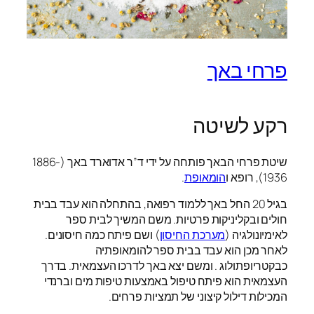
פרחי באך
רקע לשיטה
שיטת פרחי הבאך פותחה על ידי ד”ר אדוארד באך (1886-
1936), רופא ו
הומאופת
.
בגיל 20 החל באך ללמוד רפואה, בהתחלה הוא עבד בבית
חולים ובקליניקות פרטיות. משם המשיך לבית ספר
לאימיונולגיה (
מערכת החיסון
) ושם פיתח כמה חיסונים.
לאחר מכן הוא עבד בבית ספר להומאופתיה
כבקטריופתולוג . ומשם יצא באך לדרכו העצמאית. בדרך
העצמאית הוא פיתח טיפול באמצעות טיפות מים וברנדי
המכילות דילול קיצוני של תמציות פרחים.