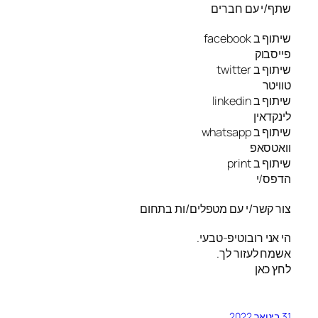
שתף/י עם חברים
שיתוף ב facebook
פייסבוק
שיתוף ב twitter
טוויטר
שיתוף ב linkedin
לינקדאין
שיתוף ב whatsapp
וואטסאפ
שיתוף ב print
הדפס/י
צור קשר/י עם מטפלים/ות בתחום
הי אני רובוטיפ-טבעי.
אשמח לעזור לך.
לחץ כאן
31 בינואר 2022