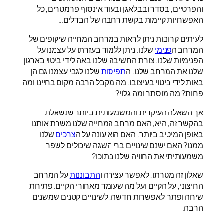
והפרטיים, בסדר ובבלאגן ובעוד אינסוף פרמטרים, כל
האפשרויות קיימות בקשת רחבה של הבדלים…
לעיתים קרובות ניתן לראות במרחב המחייה שיקופים של
המרחב ה
פנימי
שלנו. ניתן ללמוד בעזרתו על עצמנו על
הפנימיות שלנו. צורת החשיבה שלנו באה לידי ביטוי בארגון
שלנו את המרחב שלנו. ה
תפיסות
שלנו לגבי עצמנו גם הן
באות לידי ביטוי בעיצובו. מה מקבל הרבה מקום בחיינו ומה
פחות? מה מוסתר ומה גלוי?
אך השאלה העיקרית והמשמעותית ביותר שנשאלת
בהקשר זה, היא, האם מרחב המחייה שלנו משרת אותנו
באופן המיטיב ביותר. האם הוא עונה על ה
צרכים
שלנו
ממנו? האם ישנם שינויים ברי השגה שיכולים לשפר
משמעותיתי את החוויה שלנו בתוכו?
שאלון זה מטרתו, לאפשר עצירה ו
התבוננות
על המרחב
החיצוני, על הקיים ועל מה שעומד מאחורי הקיים. פתיחת
שיחה ופתח לאפשרות חדשה, לשינויים קטנים שמשנים
הרבה.