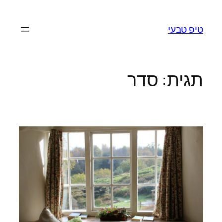
לדלג
לתוכן
טיפ טבעי
תגית:
סדר