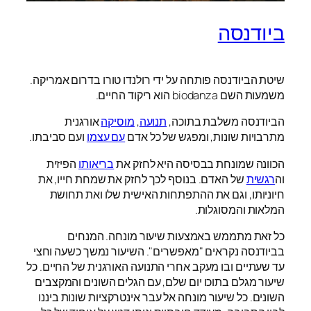
ביודנסה
שיטת הביודנסה פותחה על ידי רולנדו טורו בדרום אמריקה.
משמעות השם biodanza הוא ריקוד החיים.
הביודנסה משלבת בתוכה,
תנועה
,
מוסיקה
אורגנית
מתרבויות שונות, ומפגש של כל אדם
עם עצמו
ועם סביבתו.
הכוונה שמונחת בבסיסה היא לחזק את
בריאותו
הפיזית
וה
רגשית
של האדם. בנוסף לכך לחזק את שמחת חייו, את
חיוניותו, וגם את ההתפתחות האישית שלו ואת תחושת
המלאות והמסוגלות.
כל זאת מתממש באמצעות שיעור מונחה. המנחים
בביודנסה נקראים "מאפשרים". השיעור נמשך כשעה וחצי
עד שעתיים ובו מעקב אחרי התנועה האורגנית של החיים. כל
שיעור מגלם בתוכו יום שלם, עם הגלים השונים והמקצבים
השונים. כל שיעור מונחה אל עבר אינטרקציות שונות ביננו