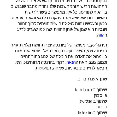
לבין הסביבה. מעודד חיבתיות ונותן דגש על איחוד של כל
התחושות הרגשות והמחשבות שלנו וחוזר ומחבר שוב ושוב
בין הגוף לתודעה. כל אלו, מאפשרים גישה לרגשות
ראשוניים וכפועל יוצא מזה העמקה בכל רגע ורגע. ההעמקה
בכאן ובעכשיו נחוות כצלילה חושית חוויתית לתוך ההווה.
ויונסיות הוא שמן של אותן החווית, שהן כמו שערים לרגע
ה
הווה
.
תירגול עקבי וממושך של ביודנסה יוצר תחושת מלאות, עוזר
בביטוי עצמי, משפר הקשבה, מקרב אל פונטציאל הגלום
בו. מחזק את האדם ואת היכולת שלו לנוע בתוך החיים.
וכמובן מגביר את ה
הנאה
. רוקדי ביודנסה מדווחים כי היא
הביאה לחייהם ציבעוניות, שמחה, תנועתיות.
שתף/י עם חברים
שיתוף ב facebook
פייסבוק
שיתוף ב twitter
טוויטר
שיתוף ב linkedin