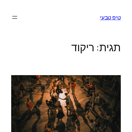
לדלג
לתוכן
טיפ טבעי
תגית:
ריקוד