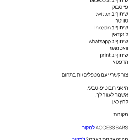
פייסבוק
שיתוף ב twitter
טוויטר
שיתוף ב linkedin
לינקדאין
שיתוף ב whatsapp
וואטסאפ
שיתוף ב print
הדפס/י
צור קשר/י עם מטפלים/ות בתחום
הי אני רובוטיפ-טבעי.
אשמח לעזור לך.
לחץ כאן
מקורות
ACCESS BARS
למקור
מה זה אקסס בארס ?
למקור