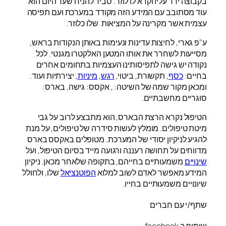
בקבוצה ירד עליו וקרא לו לוזר. סביר להניח שעד היום הוא
עוד מסתובב עם המידע הזה מקודד במערכת ועם תפיסה
עצמית אשר מקרינה על המציאות שלו כלוזר.
ע"פ גארי, לחיצות עדינות ונעימות באותן הנקודות בראש,
מסייעות לשחרר את אותו המטען האלקטרו מגנטי. לכל
נקודה יש גישה לתפיסותינו העצמיות בתחומים אחרים
בחיים:
כסף
, תקשורת, ביטוי,
רגש
,
מיניות
, יצירתיות ועוד.
ומכאן מקור שמה של השיטה: , אקסס: גישה, בארס:
סוגריים מחשבתיים.
הטיפול נקרא הרצת הבארס, הוא מתבצע לרוב על גבי
מיטת טיפולים. מומלץ לעשות סידרה של טיפולים, על מנת
להגיע לניקיון יסודי של המערכת. מטופלים באקסס בארס
מדווחים על תחושה רעננה ורגועה מייד בסיום הטיפול, ועל
שינויים
משמעותיים בחייהם, בתקופה שלאחר מכאן. ניקיון
המידע מאפשר לאדם לשוב למלוא
הפוטנציאל
שלו, ולחולל
שיונויים משמעותיים בחייו.
שתף/י עם חברים
שיתוף ב facebook