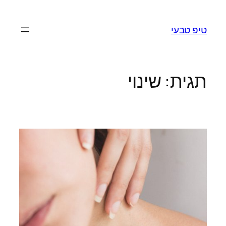
לדלג
לתוכן
טיפ טבעי
תגית:
שינוי