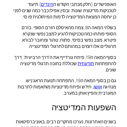
האופנישדים (חלק מכתבי הקודש ה
הינדים
) תיעוד
לטכניקות מדיטציה שונות. ובסין אפילו כבר כמה שנים לפני
כן יוחסה המצאת המדיטציה לדמות המיתולגית פו סי.
בשלהי המאה ה8, צמח מהאיסלם הזרם הסופי. בזרם
הסופי פותחו כמה טכניקות להגיע למצב נפשי שנקרא
פיטרא. מצב נפשי בסיסי, פתוח, טהור ומחובר לבורא.
תרגוליים אלו דומים במהותם לתרגולי המדיטצייה.
בסוף המאה ה19, פיתח גורדייף את ה'דרך הרביעית', דרך
להתפתחות
תודעתית
שכוללת בתוכה תרגולי מדיטציה
שונים.
גם כן בסוף המאה ה19, התפתחה תנועת הראג'ניש.
מנהיגה
אושו
, חידש ופיתח מדיטציות מותאמות לתרבות
המערבית והפיץ אותן במערב.
השפעות המדיטציה
בשנים האחרונות, נערכו מחקרים רבים, באוניברסיטאות