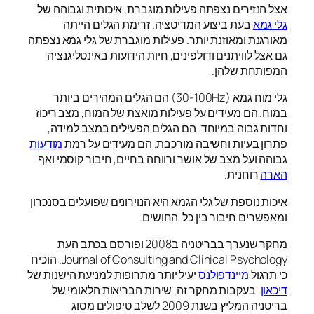
אצל הנזירים נצפתה פעילות מוגברת, איכותית וגבוהה של
גלי גמא
בעת ביצוע המדיטציה. זרימת הגלים הייתה
מאורגנת ומאוזנת יותר. פעילות מוגברת של גלי גמא נצפתה
גם אצל לוויתנים ודולפינים, חיות הידועות באינטליגנציה
המפותחת שלהן.
גלי מוח גמא (30-100Hz) הם הגלים המהירים ביותר
במוח. הם מעידים על פעילות מואצת של המוח, מצב ריכוז
וחדות גבוה במיוחד. הם הגלים הפעילים במצב למידה,
פתרון בעיות וחשיבה מורכבת. הם מעידים על רמת
מודעות
גבוהה ועל מצב של אושר ורווחה בחיים, חיבור קוסמי ואף
הארה
רוחנית.
איכות נוספת של גלי הגמא היא הנוירונים שפועלים בסנכרון
ומאפשרים חיבור בין כל החושים.
מחקר שנערך בבריטניה ב2008 ופורסם בכתב העת
Journal of Consulting and Clinical Psychology. הוכיח
כי תרגול
מיינדפולנס
יעיל יותר מתרופות למניעת הישנות של
דיכאון
. בעקבות מחקר זה, שירות הבריאות הלאומי של
בריטניה המליץ בשנת 2009 לשלב טיפולים מסוג