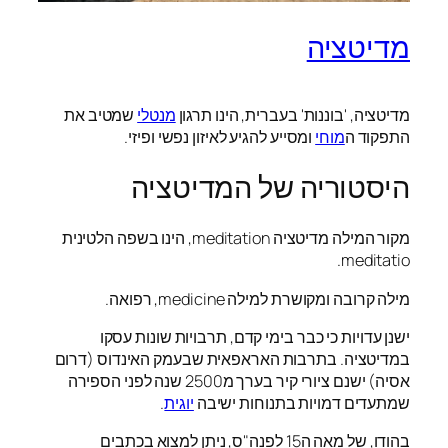
מדיטציה
מדיטציה, 'בוננות' בעברית, הינו תרגון
מנטלי
שמטיב את
התפקוד ה
מוחי
ומסייע להגיע לאיזון נפשי ופיזי.
היסטוריה של המדיטציה
מקור המילה מדיטציה meditation, הינו בשפה הלטינית
meditatio.
מילה קרובה ומקושרת למילה medicine, רפואה.
ישנן עדויות כי כבר בימי קדם, תרבויות שונות עסקו
במדיטציה. בתרבות האראפאית שבעמק האינדוס (דרום
אסיה) ישנם ציורי קיר בערך מ2500 שנה לפני הספירה
שמתעדים דמויות בתנוחות ישיבה
יוגית
.
בהודו, של מאה ה15 לפנה"ס, ניתן למצוא בכתבים