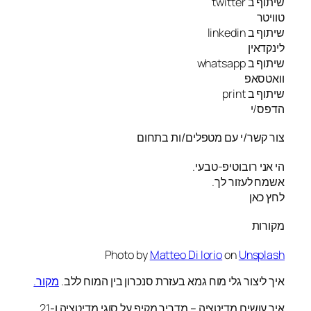
שיתוף ב twitter
טוויטר
שיתוף ב linkedin
לינקדאין
שיתוף ב whatsapp
וואטסאפ
שיתוף ב print
הדפס/י
צור קשר/י עם מטפלים/ות בתחום
הי אני רובוטיפ-טבעי.
אשמח לעזור לך.
לחץ כאן
מקורות
Photo by
Matteo Di Iorio
on
Unsplash
איך ליצור גלי מוח גמא בעזרת סנכרון בין המוח ללב.
מקור.
איך עושים מדיטציה – מדריך מקיף על סוגי מדיטציה ו-21