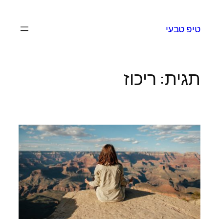
לדלג
לתוכן
טיפ טבעי
תגית:
ריכוז