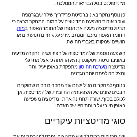
מיינדפולנס בסל הבריאות הממלכתי.
פן נוסף נחקר באוניברסיטת פרידריך שילר שבגרמניה
ועוקב אודות השפעת המדיטציה על המוח. המחקר מראה כי
תרגול מדיטציה מעלה את הנפח של החומר האפור ב
מוח
.
החומר האפור מעבד ומנתב מידע על גירויים תנועתיים או
חושיים שמקורו באברי החישה.
השפעה נוספת של המדיטציה על הפיזיולגיה, נחקרה מדעית
באוניברסיטת וויסקונסין. היא הראתה כי אצל מתרגלי
מדיטציה
מערכת החיסון
מתפקדת באופן יעיל יותר
ומצליחה לפתח יותר נוגדנים.
בנוסף למחקרים הנ"ל ישנם עוד מחקרים רבים שחוקרים
הבטים שונים של השפעותיה החיוביות של המדיטציה. אך
לכולם בסוף, שורה תחתונה אחת- מדיטציה משפיעה
באופן חיובי על רווחת חייו של האדם!
סוגי מדיטציות עיקריים
ישנן טכניקות רבות לביצוע מדיטציה, נפרט לפניכם כעת את