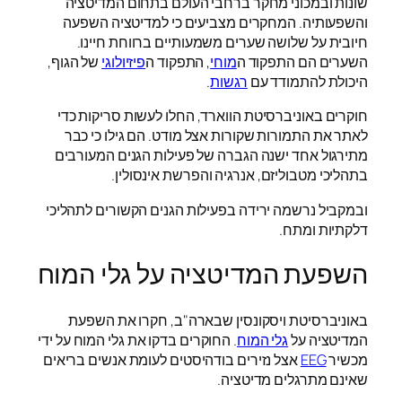
שונות ובמכוני מחקר ברחבי העולם בתחום המדיטציה
והשפעותיה. המחקרים מצביעים כי למדיטציה השפעה
חיובית על שלושה שערים משמעותיים ברווחת חיינו.
השערים הם התפקוד ה
מוחי
, התפקוד ה
פיזיולוגי
של הגוף,
היכולת להתמודד עם
רגשות
.
חוקרים באוניברסיטת הווארד, החלו לעשות סריקות כדי
לאתר את התמורות שקורות אצל מודט. הם גילו כי כבר
מתירגול אחד ישנה הגברה של פעילות הגנים המעורבים
בתהליכי מטבוליזם, אנרגיה והפרשת אינסולין.
ובמקביל נרשמה ירידה בפעילות הגנים הקשורים לתהליכי
דלקתיות ומתח.
השפעת המדיטציה על גלי המוח
באוניברסיטת ויסקונסין שבארה"ב, חקרו את השפעת
המדיטציה על
גלי המוח
. החוקרים בדקו את גלי המוח על ידי
מכשיר
EEG
אצל נזירים בודהיסטים לעומת אנשים בריאים
שאינם מתרגלים מדיטציה.