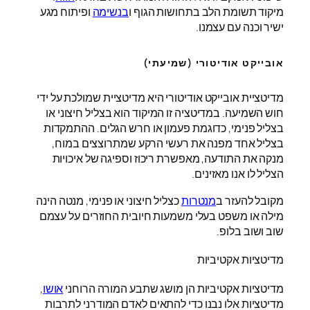
מיקוד תשומת הלב בתחושות הגוף ו
בנשימה
ופיתוח מגע
ישיר וכנה עם עצמנו.
אובייקט אודיטורי (שמיעתי)
מדיטציית אובייקט אודיטורי היא מדיטציית שמולכת על ידי
חוש השמיעה. במדיטציה זו המיקוד הוא בצליל חיצוני או
בצליל פנימי, כדוגמת פעמון או חרש הגלים. ההתמקדות
בצליל אחד מפנה את רעשי הרקע שמתרוצצים במוח,
מנקה את התודעה, מאפשרת ריכוז וספיגה של איכויות
הצליל לו אנו מאזינים.
מקובל להעזר ב
מנטרות
כצליל חיצוני או פנימי, מנטה הינה
מילה או משפט בעלי משמעות חיובית החוזרים על עצמם
שוב ושוב בלופ.
מדיטציות אקטיביות
מדיטציות אקטיביות הן מושג שתבע המורה הרוחני
אושו
,
מדיטציות אלו נבנו כדי להתאים לאדם המודרני לתרבות