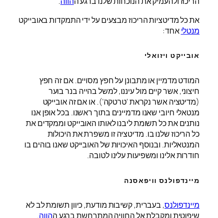
הריכוז ולהעמיק את הנוכחות שלנו ברגע ה
הווה
.
את כל מדיטציות הריכוז מבצעים על ידי התמקדות באובייקט
מנטלי
אחד:
אובייקט ויזואלי
המודט מדמיין או מתבונן על חפץ מסויים. אם זה חפץ
חיצוני, אשר קיים מול עיננו, למשל בהייה בנר בוער
(מדיטציה אשר נקראת 'טרטקה'). או אם זה אובייקט
מנטאלי חיובי שאנו מדמיינים בתוך ראשנו. בכל אופן אנו
נותנים את כל תשומת ליבנו לאותו האובייקט וממקדים את
כל הריכוז שלנו בו. מדיטציה זו משפרת את היכולות
המנטאליות. ובנוסף האיכויות של האובייקט שאנו בוהים בו
חודרות אלינו ומשפיעות עלינו לטובה.
מיינדפולנס וויפאסנה
מיינדפולנס
, בעברית, קשיבות מודעת, כיוון תשומת לב לא
שיפוטית ומקבלת אל החוויה המתרחשת ברגע ה
הווה
.