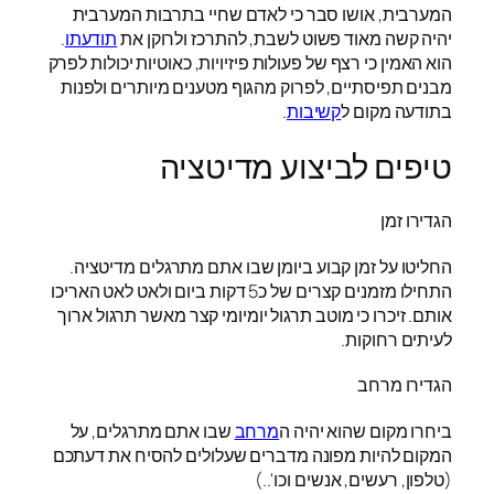
המערבית, אושו סבר כי לאדם שחיי בתרבות המערבית
יהיה קשה מאוד פשוט לשבת, להתרכז ולרוקן את
תודעתו
.
הוא האמין כי רצף של פעולות פיזיויות, כאוטיות יכולות לפרק
מבנים תפיסתיים, לפרוק מהגוף מטענים מיותרים ולפנות
בתודעה מקום ל
קשיבות
.
טיפים לביצוע מדיטציה
הגדירו זמן
החליטו על זמן קבוע ביומן שבו אתם מתרגלים מדיטציה.
התחילו מזמנים קצרים של כ5 דקות ביום ולאט לאט האריכו
אותם. זיכרו כי מוטב תרגול יומיומי קצר מאשר תרגול ארוך
לעיתים רחוקות.
הגדירו מרחב
ביחרו מקום שהוא יהיה ה
מרחב
שבו אתם מתרגלים, על
המקום להיות מפונה מדברים שעלולים להסיח את דעתכם
(טלפון, רעשים, אנשים וכו'..)