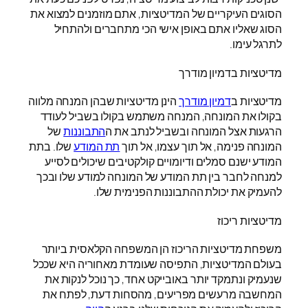
הסוגים העיקריים של המדיטציות, אתם מוזמנים למצוא את
הסוג שאליו אתם באופן אישי הכי מתחברים ולהתחיל
לתרגל עימו.
מדיטציות בדמיון מודרך
מדיטציות ב
דמיון מודרך
הינן מדיטציות שבהן המנחה מלווה
בקולו את המונחה, המנחה משתמש בקולו בשביל לעודד
הרגעות אצל המונחה ובשביל לנתב את ה
התבוננות
של
המונחה פנימה, אל תוך עצמו, אל תוך
תת המודע
שלו. בתת
המודע ישנם סמלים ודיומויים קולקטיבים שיכולים לסייע
למנחה לחבר בין תת המודע של המונחה למודע שלו ובכך
להעמיק את יכולת ההתבוננות הפנימית שלו.
מדיטציות ריכוז
משפחת מדיטציות הריכוז הן המשפחה הקלאסית ביותר
בעולם המדיטציות, התפיסה שעומדת מאחוריה היא שככל
שנעמיק ונתמקד יותר באובייקט אחד, כך נוכל לנקות את
המחשבה מרעשים מפריעים, מהסחות דעת, לפתח את