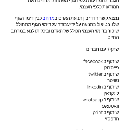
הגברת המודעות כלפי הגוף מפתחת ומרחיבה את
המודעות כלפי העצמי.
נמצא קשר הדדי בין תנועת האדם ב
מרחב
לבין דימוי הגוף
שלו. בטיפול בתנועה על ידי עבודה על דימוי הגוף מתחולל
שיפור בדימוי העצמי הכולל של האדם וביכלותו לנוע במרחב
החיים.
שתף/י עם חברים
שיתוף ב facebook
פייסבוק
שיתוף ב twitter
טוויטר
שיתוף ב linkedin
לינקדאין
שיתוף ב whatsapp
וואטסאפ
שיתוף ב print
הדפס/י