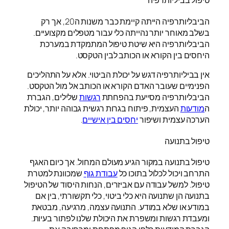
טיפול בביליותרפיה
הביבליותרפיה הייתה קיימת כבר משנות ה20, אך רק
בשלב מאוחר יותר נהייתה כלי עבור מטפלים מקצועיים.
הביבליותרפיה היא שיטת טיפול המתמקדת במערכת
היחסים בין הקורא או הכותב לבין הטקסט.
אין בביליותרפיה דגש על יכולת הביטוי. אלא על התהליכים
הפנימיים שעובר האדם הקורא או הכותב אל מול הטקסט.
הביבליותרפיה מסייעת בהפחתת
רגשות
שלילים, הגברת
ה
מודעות
העצמית, פיתוח בגרות רגשית גבוהה יותר, יכולת
הערכה עצמית ושיפור
יחסים בין אישיים
.
טיפול בתנועה
טיפול בתנועה במקור הגיע מעולם המחול. אך כיום האגף
התרחב ויכול לכלול בתוכו כל
עבודת גוף
שמכוונת למטרת
טיפול. למשל עבודה עם אביזרים, הנחות היסוד של הטיפול
בתנועה הן שתנועה היא כלי ביטוי, כלי תקשורתי, בין אם
במודע או שלא במודע. התנועה עצמה, מרגיעה, מבטאת
ומעבדת רגשות ומשפרת את היכולת שלנו לפתור בעיות.