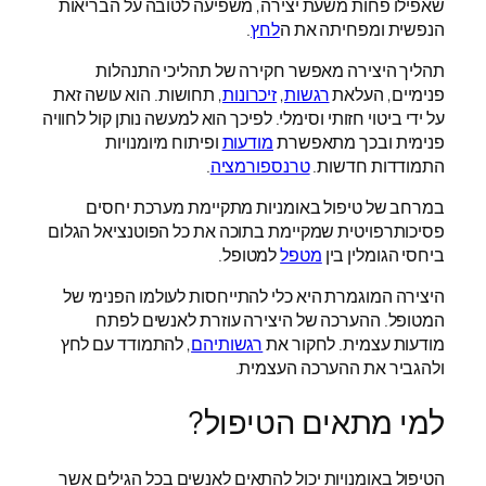
שאפילו פחות משעת יצירה, משפיעה לטובה על הבריאות
הנפשית ומפחיתה את ה
לחץ
.
תהליך היצירה מאפשר חקירה של תהליכי התנהלות
פנימיים, העלאת
רגשות
,
זיכרונות
, תחושות. הוא עושה זאת
על ידי ביטוי חזותי וסימלי. לפיכך הוא למעשה נותן קול לחוויה
פנימית ובכך מתאפשרת
מודעות
ופיתוח מיומנויות
התמודדות חדשות.
טרנספורמציה
.
במרחב של טיפול באומניות מתקיימת מערכת יחסים
פסיכותרפויטית שמקיימת בתוכה את כל הפוטנציאל הגלום
ביחסי הגומלין בין
מטפל
למטופל.
היצירה המוגמרת היא כלי להתייחסות לעולמו הפנימי של
המטופל. ההערכה של היצירה עוזרת לאנשים לפתח
מודעות עצמית. לחקור את
רגשותיהם
, להתמודד עם לחץ
ולהגביר את ההערכה העצמית.
למי מתאים הטיפול?
הטיפול באומנויות יכול להתאים לאנשים בכל הגילים אשר