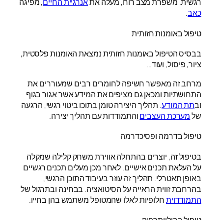
רגשית. משפרת מצב רוח, מעלה את
אנרגיית החיים
, מפיגה
כאב
.
טיפול באומנות חזותית
בבסיס הטיפול באומנות חזותית נמצאת האומנות פלסטית,
ציור, פיסול, ועוד…
מרחב זה מאפשר חשיפה לחומרים רבים שמעוררים את
התחושתיות ומכאן גם מציפים את המידע אשר אגור בגוף
וב
תת המודע
. תהליך היצירה טומן בתוכו ביטוי רגשי, הרגעה
של
מערכת העצבים
והתמודדות עם תהליך יצירה.
טיפול בדרמה ופסיכדרמה
בטיפול זה, יוצרים בהתחלה אווירת משחק קלילה שמקלה
על העלאת תכנים אישיים. לאחר מכן מעלים תכנים רגשיים
באופן תאטרלי. תהליך זה עוזר בעיבוד התוכן הרגשי,
בהרחבת זווית הראייה על הסיטואציה. בבחינה ובתרגול של
התמודדוית
חלופיות לאלו שהמטופל משתמש בהן בחייו.