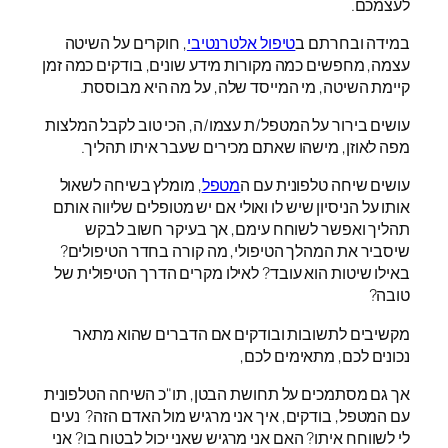
לעצמכם.
במידה ובחרתם ב
טיפול אלטרנטיבי
, חוקרים על השיטה
עצמה, מחפשים כמה מקורות מידע שונים, בודקים כמה זמן
קיימת השיטה, מי המייסד שלה, על מה היא מבוססת.
עושים בירור על המטפל/ת עצמו/ה, הכי טוב לקבל המלצות
מפה לאוזן, מישהו שאתם מכירים שעבר איתו תהליך.
עושים שיחה טלפונית עם ה
מטפל
, מומלץ בשיחה לשאול
אותו על הניסיון שיש לו ואולי אם יש מטופלים שליווה אותם
תהליך ואפשר לשוחח עימם, אך בעיקר חשוב לבקש
שיסביר את המהלך הטיפולי, מה קורה בחדר הטיפולים?
באילו שיטות הוא עובד? לאילו מקרים הדרך הטיפולית של
טובה?
מקשיבים לתשובות ובודקים אם הדברים שהוא מתאר
נכונים לכם, מתאימים לכם,
אך גם מסתמכים על תחושת הבטן, תו"כ השיחה הטלפונית
עם המטפל, בודקים, איך אני מרגיש מול האדם הזה? נעים
לי לשווחח איתו? האם אני מרגיש שאני יכול לבטוח בו? אני