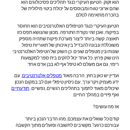
הוא זקוק. הטיעון העיקרי כנגד תהליכים פסיכולוגים הוא
שהם ארוכי טווח ומבוססים על יכולת ביטוי מילולית של
בהכרח מתאימה לכולם.
הטיעון העיקרי כנגד הטיפולים האלטרנטיבים הוא החוסר
בפיקוח, ואכן זוהי נקודת התורפה, מכוון שהנושא תפס כזו
תאוצה, קשה ביותר ליצור מערכת פיקוח שתהיה מספיק
משוכללת ונבונה להבדיל בין איכותן של תאוריות טיפול
שונות ובין מטפלים שונים. כן השוק של הטיפול האלטרנטיבי
הינו שוק פרוץ, כל אחד יכול להקים בית ספר למקצועות
ריפוי, גם אם מעולם לא טיפל אף לא בבן אדם אחד.
ועדיין יש כאן בחוץ, הרבה מאוד
מטפלים אלטרנטיבים
, עם
ידע מעמיק ויקר ערך, עם ניסיון טיפולי ועם לב במקום הנכון
שיכולים מאוד לתמוך בתהליכים רגשיים, נפשיים,
תודעתיים
ואף פיזיים במהלך החיים.
אז מה עושים?
קודם כל שואלים את עצמכם, מהו הדבר הנכון ביותר
עבורכם כרגע? מקשיבים לתשובה ופועלים מתוך הקשבה