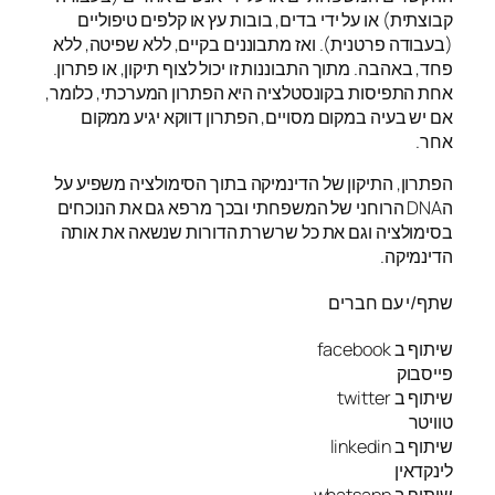
קבוצתית) או על ידי בדים, בובות עץ או קלפים טיפוליים
(בעבודה פרטנית). ואז מתבוננים בקיים, ללא שפיטה, ללא
פחד, באהבה. מתוך התבוננות זו יכול לצוף תיקון, או פתרון.
אחת התפיסות בקונסטלציה היא הפתרון המערכתי, כלומר,
אם יש בעיה במקום מסויים, הפתרון דווקא יגיע ממקום
אחר.
הפתרון, התיקון של הדינמיקה בתוך הסימולציה משפיע על
הDNA הרוחני של המשפחתי ובכך מרפא גם את הנוכחים
בסימולציה וגם את כל שרשרת הדורות שנשאה את אותה
הדינמיקה.
שתף/י עם חברים
שיתוף ב facebook
פייסבוק
שיתוף ב twitter
טוויטר
שיתוף ב linkedin
לינקדאין
שיתוף ב whatsapp