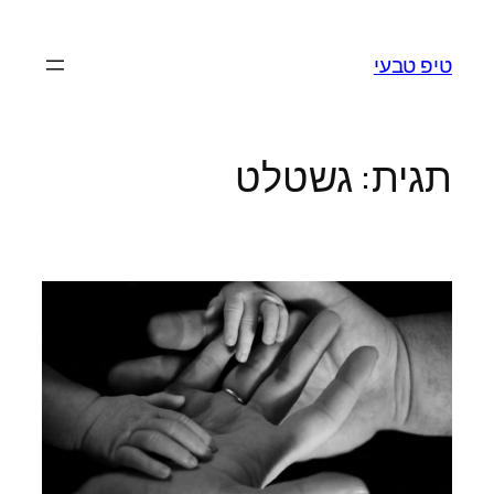
לדלג
לתוכן
טיפ טבעי
תגית:
גשטלט