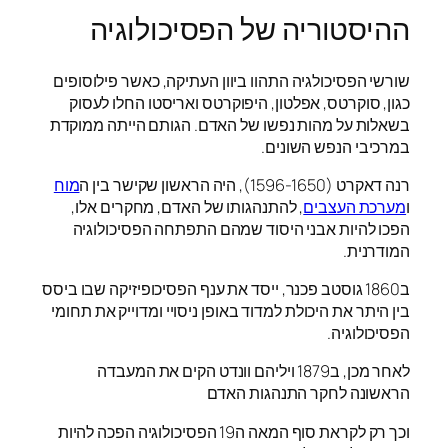
ההיסטוריה של הפסיכולוגיה
שורשי הפסיכולגיה התהוו ביוון העתיקה, כאשר פילוסופים
כגון, סוקרטס, אפלטון, היפוקרטס ואריסטו החלו לעסוק
בשאלות על מהות נפשו של האדם. הגותם הייתה ממוקדת
במרכיבי הנפש השונים.
רנה דאקרט (1596-1650), היה הראשון שקישר בין ה
מוח
ו
מערכת העצבים
, להתנהגותו של האדם, מחקרים אלו,
הפכו להיות אבני היסוד שמהם התפתחה הפסיכולוגיה
המודרנית.
ב1860 גוסטב פכנר, ייסד את ענף הפסיכופיזיקה שבו ביסס
בין היתר את היכולת למדוד באופן ניסויי ומדוייק את תחומי
הפסיכולוגיה.
לאחר מכן, ב1879 ויליהם וונדט הקים את המעבדה
הראשונה לחקר התנהגות האדם
וכך רק לקראת סוף המאה ה19 הפסיכולוגיה הפכה להיות