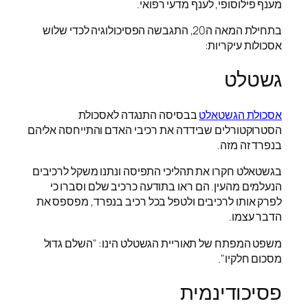
מענף פילוסופי, לענף מדעי רפואי.
בתחילת המאה ה20, התגבשה הפסיכולוגיה לכדי שלוש
אסכולות עיקריות:
גשטלט
אסכולת הגשטאלט
בבסיסה התנגדה לאסכולת
הסטרוקטורלים שבידדה את רכיבי האדם והתייחסה אליהם
בנפרד זה מזה.
בגשטאלט חקרו את תהליכי התפיסה ונתנו משקל לרכיבים
הנעלמים מהעין. הם ראו בתודעה כרכיב שלם וסברו כי
לפרק אותו לרכיבים ולטפל בכל רכיב בנפרד, מפספס את
הדבר עצמו.
משפט המפתח של תאוריית הגשטלט הינו: "השלם גדול
מסכום חלקיו".
פסיכודינמית