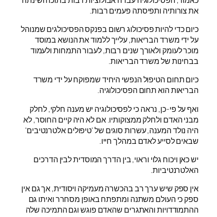
את צורותיה ותפיסתה פעמים רבות.
כיום כדי להיות פסיכולוג רשום בפנקס הפסיכולגים שמנוהל
על ידי משרד הבריאות, עלייך ללמוד את הנושא במוסד
מוכר לעומק ולאורך שנים רבות, לעבור התמחות ולעמוד
בבחינות של משרד הבריאות.
כיום תחום הטיפול הנפשי היחיד שמפוקח על ידי משרד
הבריאות הוא תחום הפסיכולוגיה.
ואף על פי-כן, נראה כי לפסיכולוגיה יש מענה חלקי, לחלק
מבני האדם ולחלק ממצוקותיו. אם לא היה קיים החוסר, לא
היה נולד המענה, עשרות סוגים של 'טיפולים אלטרנטיבים'
שבאים לסייע לאדם במהלך חייו.
יש כאן ויכוח גלוי וראוי, בין הדרך המוסדית לבין הדרכים
האלטרנטיביות.
אין ספק שיש ערך רב בהכשרה מעמיקה ויסודית, אך גם אין
ספק כי העולם משתנה ומתפתח באופן מסחרר ואיתו גם
ההתמודדויות והאתגרים שהאדם פוגש וגם התמיכה שלה