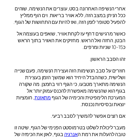
אחרי הנשיפה האחרונה בסט, עוצרים את הנשימה, שוהים
ככל הניתן במצב הזה, ללא אוויר בריאות. וים הוף ממליץ
להפעיל סטופר לזמן הזה, ואז להיות עם התחושות של הגוף.
כאשר מרגישים דחף עז לקחת אוויר, שואפים בעוצמה אל
הבטן, החזה ואל הראש. מחזיקים את האוויר בתוך הראש
כ10-15 שניות ומרפים.
זהו הסבב הראשון.
חוזרים על סבב הנשימות הזה ועצירת הנשימה, פעם שנייה
ושלישית, כשההבדל היחיד הוא שמשך הזמן בעצירת
הנשימה מתארך מטבעו, כי הגוף רווי בחמצן. מה שקורה
בגוף הוא שהנשימה מאפשרת להכנס עמוק יותר אל
המערכת הלימפיטית והכימיה של הגוף
מתאזנת
, חומציות
יוצאת ובסיסיות נכנסת.
אם רוצים אפשר להמשיך לסבב רביעי.
מעבר ליכולת לשלוט בטרמוסטט הפנימי של הגוף, שיטה זו
טובה להעלות את רמת ה
אנרגיה
בגוף, לאזן את הכימיה של