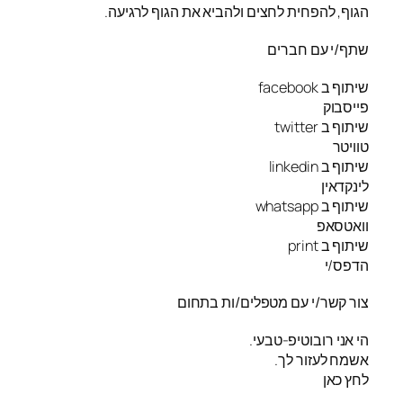
הגוף, להפחית לחצים ולהביא את הגוף לרגיעה.
שתף/י עם חברים
שיתוף ב facebook
פייסבוק
שיתוף ב twitter
טוויטר
שיתוף ב linkedin
לינקדאין
שיתוף ב whatsapp
וואטסאפ
שיתוף ב print
הדפס/י
צור קשר/י עם מטפלים/ות בתחום
הי אני רובוטיפ-טבעי.
אשמח לעזור לך.
לחץ כאן