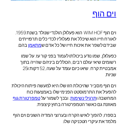
וים הוף
וים הוף WIM HOF הוא פעלולן הולנדי שנולד בשנת 1959.
לאורח חייו הוא שיכלל את פעלוליו לכדי כלים תרפוייתים
שבידם לשפר את איכות חייו של כל אדם ש
מתאמן
בהם.
כפעלולן, שמו נודע ביכולתו לעמוד בפני קור עז. על שמו
רשומים שיאי עולם רבים, הכוללים ביניהם שהייה בתוך
אמבטיית קרח. שיאו כיום עומד על שעה, 52 דקות ו25
שניות.
וים הוף מסביר שהיכולת הזו שלו היא למעשה פיתוח היכולת
להפעיל את התרמוסטט הפנימי שלו באמצעות כוח
המחשבה ו
תרגילי נשימות
. ובכך לשמור על
טמפרטורת גוף
מאוזנת גם כאשר הטמפרטורה בחוץ קיצונית.
בספרו, להפוך לאיש הקרח ובערוצי המדיה השונים וים הוף
מלמד את עיקרי הטכניקה שלו.