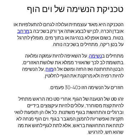
טכניקת הנשימה של וים הוף
הטכניקה היא מאוד עוצמתית ועלולה לגרום להתעלפויות או
אובדן הכרה, לכן יש לבצע אותה אך ורק בשכיבה ב
מרחב
בטוח, בשום אופן לא בנהיגה או בתוך מים. מומלץ לתרגל
על בטן ריקה, מתחילים בשכיבה נוחה.
מתחילים ב
נשימה
, על השאיפה להיות עמוקה ומלאה
בתשומת לב לכך שהאוויר ממלא את שלושת האזורים,
הבטן התחתונה ואז החזה ומשם אל ה
מוח
, על הנשיפה
להיות רפויה ולא מרוקנת את הגוף לחלוטין.
חוזרים על הנשימה הזו כ30-40 פעמים.
זהו סט של הטענה של הגוף. אחרי סט כזה הראש מתחיל
להיות קצת מסוחרר, עלולים להיות עיקצוצים בידיים
וברגליים והתחושות בגוף משתנות. כל אלו הן תופעות לוואי
תקניות ואפשריות לחמצן המוגבר בגוף. וים הוף מנחה לא
לנתח את התחושות בראש, אלא לתת לגוף לחוש את מה
שהוא חש, להרגיש.