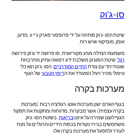
סו-ג'וק
שיטת הסו-ג'וק פותחה על ידי פרופסור פארק ג'יי וו, מדען,
אומן, מוסיקאי ואיש רוח.
משמעות המילה מגיע מקוריאנית, סו פרושה יד וג'וק פירושה
רגל
. שיטת הסוג'וק משלבת ידע רפואה עתיק מתרבויות
שונות יחד עם צורת
החיים המודרניים
. הסו-ג'וק הוא כלי
טיפולי מהיר ויעיל המעודד את ה
ריפוי הטבעי
של הגוף.
מערכות בקרה
בגוף האדם ישנן מערכות אוטו-רגולציה רבות (מערכות
בקרה עצמית) אשר מבקרות, מדווחות ומתקנות את תפקוד
הגוף לשם שמירה על איזון ו
בריאות
. בשיטת הסו-ג'וק
משתמשים בגירוי נקודות בכפות הידיים והרגליים על מנת
לעורר ולתפעל את מערכות בקרה אלו.