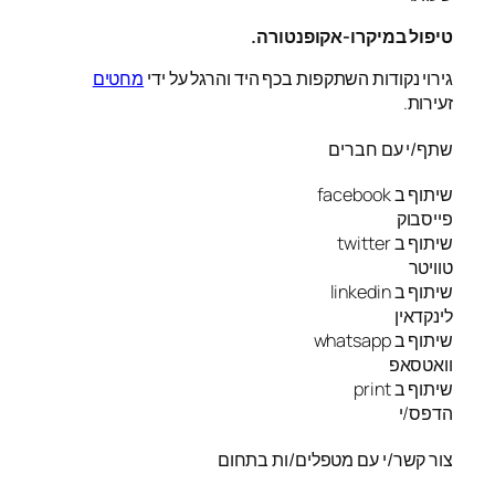
טיפול במיקרו-אקופנטורה.
גירוי נקודות השתקפות בכף היד והרגל על ידי
מחטים
זעירות.
שתף/י עם חברים
שיתוף ב facebook
פייסבוק
שיתוף ב twitter
טוויטר
שיתוף ב linkedin
לינקדאין
שיתוף ב whatsapp
וואטסאפ
שיתוף ב print
הדפס/י
צור קשר/י עם מטפלים/ות בתחום