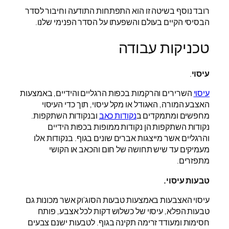
רובד נוסף בשיטה זו הוא התפתחות התודעה וחיבור לסדר
הבסיסי הקיים בעולם והשפעתו על הסדר הפנימי שלנו.
טכניקות עבודה
עיסוי
.
עיסוי
השרירים והרקמות בכפות הרגליים והידיים, באמצעות
האצבע המורה, האגודל או מקל עיסוי, תוך כדי העיסוי
מחפשים ומתמקדים ב
נקודות כאב
ובנקודות השתקפות.
נקודות השתקפות הן נקודות ממופות בכפות הידיים
והרגליים אשר מייצגות אברים שונים בגוף. בנקודות אלו
מעמיקים עד שיש תחושה של חום והכאב או הקושי
מתפזרים.
טבעות עיסוי.
עיסוי האצבעות באמצעות טבעות הסוג'וק אשר מכונות גם
טבעות הפלא, עיסוי של כשלוש דקות לכל אצבע, פותח
חסימות ומעודד זרימה תקינה בגוף. לטבעות ישנם צבעים