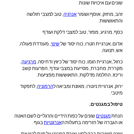
שונים עם איכויות שונות.
זהב, מחזק, אוסף ושומר
אנרגיה
, טוב למצבי חולשה
והתאוששות.
כסף, מרגיע, מפזר, טוב למצבי דלקת ועודף
אדום, אנרגיית הטרו, כוח יסוד של
שינוי
, מעודדת פעולה,
אש, תנועה.
כחול, אנרגיית הומו, כוח יסוד של כיווץ ודחיסה,
מרגיעה
,
מקררת, מחברת, מסייעת במצבי עודף, הפרעות קשב
וריכוז, החלמה מדלקות, התאוששות מפציעות.
ירוק, אנרגיית ניוטרו, מאזנת ומביאה ל
הרמוניה
, לתפקוד
מיטבי.
טיפול במגנטים.
הנחת
מגנטים
שונים על כפות הידיים והרגליים לשם האטה
או הגברה של הזרימה בתעלות ה
אנרגטיות
בגוף.
ישנה חשיבות רבה לסוג וצורת המגנט על מנת לכוון את