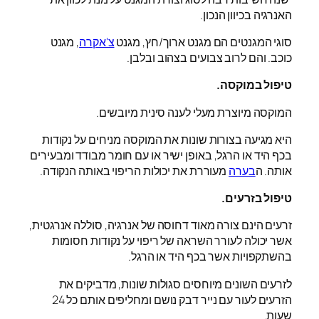
האנרגיה בכיוון הנכון.
סוגי המגנטים הם מגנט ארוך/חץ, מגנט
צ'אקרה
, מגנט
כוכב. והם לרוב צבועים בצהוב ובלבן.
טיפול במוקסה.
המוקסה מיוצרת מעלי לענה סינית מיובשים.
היא מגיעה בצורות שונות את המוקסה מניחים על נקודות
בכף היד או הרגל, באופן ישיר או עם חומר מבודד ומבעירים
אותה. ה
בערה
מעוררת את יכולות הריפוי באותה הנקודה.
טיפול בזרעים.
זרעים הינם צורה מאוד דחוסה של אנרגיה, סוללה אנרגטית,
אשר יכולה לעורר השראה של ריפוי על נקודות חסומות
בהשתקפויות אשר בכף היד או הרגל.
לזרעים השונים מיוחסים סגולות שונות, מדביקים את
הזרעים לעור עם נייר דבק נושם ומחליפים אותם כל 24
שעות.