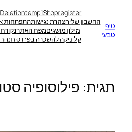
לדלג
 Deletion
temp1
Shop
register
לתוכן
החשבון שלי
הצהרת נגישות
התפתחות אי
טיפ
מילון מושגים
מפת האתר
נקודת
טבעי
קליניקה להשכרה בפרדס חנה
רו
תגית:
פילוסופיה סטו