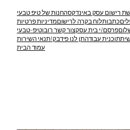
ת רישום עסק באינדקס
החנות של טיפ טבעי
לים
כתבות
לוח בקרה לרישום
מדיניות פרטיות
לום
פרסם/י בית עסק
צור קשר רובוטיפ-טבעי
ית
תוכנית עבודה
תן לנו פידבק!
תנאי השירות
עמוד הבית