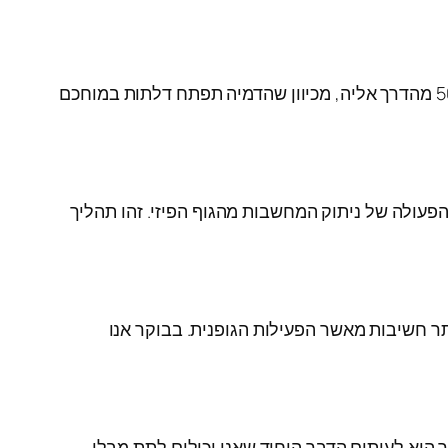
העיקרון הסטואי הרביעי שיש להוסיף לשגרה שלכם הוא הדמיית המטרות שלכם. הדמיה ברורה של המטרה שווה ל-50% מהדרך אליה, מכיוון שהדמיה תפתח דלתות במוחכם
פעולה של ניתוק המחשבות מהגוף הפיזי. זהו תהליך
ותר חשיבות מאשר הפעילות הגופנית. בבוקר אנו
 הוא לעיתים הדבר היחיד שאנו יכולים לתת מבלי