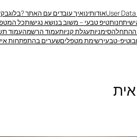
User Data
אודותינו
איך עובדים עם האתר ?
בלוג
בקש
שית
חנות
טיפ טבעי – משוב בנושא נגישות
כל המטפ
 ההתחלה
סימניות
עגלת קניות
עמוד הרשמה
עמוד תש
בוטיפ-טבעי
רשימת מטפלים
שערים בהתפתחות איש
אית