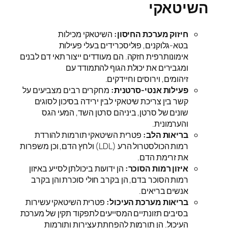
השיטאקי
חיזוק מערכת החיסון:
השיטאקי מכילות
בטא-גלוקנים, פוליסכרידים בעלי פעילות
אימונותרפית חזקה. הם מעודדים ייצור תאי דם לבנים
ומגבירים את יכולת הגוף להתמודד עם
זיהומים, וירוסים וחיידקים.
פעילות אנטי-סרטנית:
מחקרים רבים מצביעים על
קשר בין צריכת שיטאקי לבין ירידה בסיכון לסוגים
שונים של סרטן, ביניהם סרטן השד, המעי הגס
והערמונית.
בריאות הלב:
פטרית השיטאקי תורמות להורדת
רמות הכולסטרול הרע (LDL) ולחץ הדם, וכן משפרות
את זרימת הדם.
איזון רמות הסוכר:
הן ידועות ביכולתן לסייע באיזון
רמות הסוכר בדם, הן בקרב חולי סוכרת והן בקרב
אנשים בריאים.
בריאות מערכת העיכול:
פטרית השיטאקי עשירות
בסיבים תזונתיים המסייעים לתפקוד תקין של מערכת
העיכול. הן תורמות להפחתת עצירות ותורמות