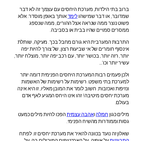
ברוב בתי הילדות, מערכת היחסים עם עצמך זה לא דבר
שמדובר, או דבר שמישהו
לימד
אותך באופן מוסדר. אלא
פשוט נוצר ממה שנראה אצל ההורים, ממה שנספג
ממסרים סמויים שהיו בבית או בסביבה.
התרבות המערבית היא גורם מחבל בכך. מעיקה, שותלת
אינסוף חומרים של אי שביעות רצון, של צורך להיות יפה
יותר, רזה יותר, בכושר יותר, עם רכב יפה יותר, מוצלח יותר,
עשיר יותר וכו'…
ולכן פעמים רבות המערכת היחסים הפנימית דומה יותר
למערכת בתי משפט. רשימות על רשימות של האשמות
ונזיפות ואכזבות. חשוב לומר את המובן מאליו, זו היא אינה
מערכת יחסים מיטיבה! זהו אינו היחס המגיע לאף אדם
בעולם.
מילים כגון
חמלה
ו
אהבה עצמית
הפכו להיות מילים כמעט
גסות וממודרות מהשיח הפנימי.
שאלון זה נועד בכוונה להאיר את מערכת יחסים זו. לפתח
התבוננות
על אופיה, על הארכטיפים המובילים בה. על