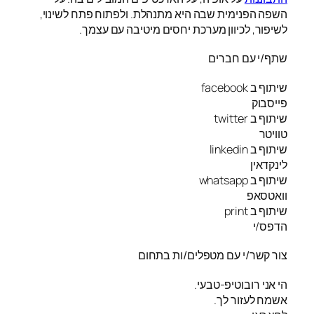
השפה הפנימית שבה היא מתנהלת. ולפתוח פתח לשינוי,
לשיפור, לכיוון מערכת יחסים מיטיבה עם עצמך.
שתף/י עם חברים
שיתוף ב facebook
פייסבוק
שיתוף ב twitter
טוויטר
שיתוף ב linkedin
לינקדאין
שיתוף ב whatsapp
וואטסאפ
שיתוף ב print
הדפס/י
צור קשר/י עם מטפלים/ות בתחום
הי אני רובוטיפ-טבעי.
אשמח לעזור לך.