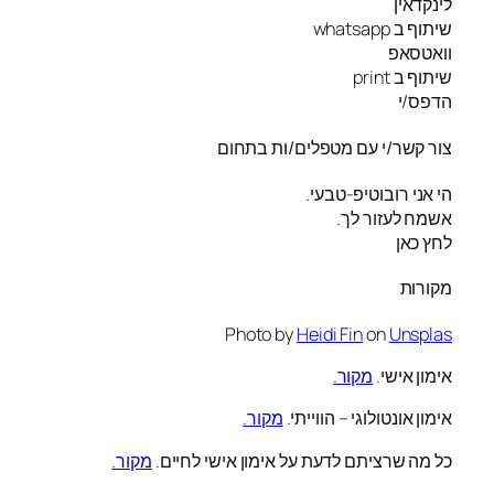
לינקדאין
שיתוף ב whatsapp
וואטסאפ
שיתוף ב print
הדפס/י
צור קשר/י עם מטפלים/ות בתחום
הי אני רובוטיפ-טבעי.
אשמח לעזור לך.
לחץ כאן
מקורות
Photo by
Heidi Fin
on
Unsplas
אימון אישי.
מקור.
אימון אונטולוגי – הווייתי.
מקור.
כל מה שרציתם לדעת על אימון אישי לחיים.
מקור.