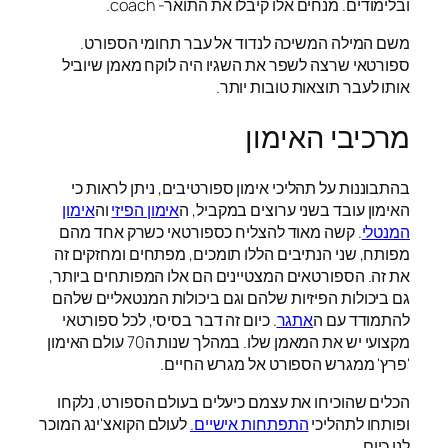
ובלימודים. מנחים אלו קיבלו את התואר- coach.
משם המילה המשיכה לנדוד אל עבר תחומי הספורט.
ספורטאי שרצה לשפר את השגיו היה לוקח מאמן שיוביל
אותו לעבר תוצאות טובות יותר.
מרכיבי האימון
בהתבוננות על תהליכי אימון ספורטיבים, ניתן לראות כי
האימון עובד בשני ערוצים במקביל, ה
אימון הפיזי
וה
אימון
המנטלי
. קשה מאוד להצליח כספורטאי כשרק אחד מהם
מפותח, שני הנתיבים הללו תומכים, מפתחים ומחזקים זה
את זה. הספורטאים המצטיינים הם אלו המפותחים ביותר,
גם ביכולות הפיזיות שלהם וגם ביכולות המנטאליים שלהם
להתמודד עם ה
אתגר
. כיום זה דבר בסיסי, לכל ספורטאי
מקצועי יש את המאמן שלו. במהלך שנות ה70 עולם האימון
'פרץ' ממגרש הספורט אל מגרש החיים.
הכלים שהוכיחו את עצמם כיעלים בעולם הספורט, נלקחו
ופותחו לתהליכי
התפתחות אישיים.
לעולם הקואצ'ינג המוכר
לנו כיום.