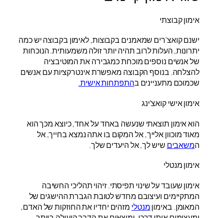
אימון קבוצתי
ישנם קואצ'רים שמאמנים בקבוצות, לאימון בקבוצה יש כמה
יתרונות, העלות לרוב תהיה יותר זולה משמעותית. הנוכחות
של אנשים נוספים מוכחת כמגבירה את המוטיבציה
להצלחה. בנוסף הקבוצה מאפשרת אינטרקציות עם אנשים
שכמוכם מתעניינים ב
התפתחות אישית.
אימון אישי קואצ'ינג
הוא אימון תוצאתי שנעשה באחד על אחד, כיוצא מכך הוא
מאוד מוכוון אלייך, אל המקום בו אתה נמצא בחייך, אל
ה
משאבים
שיש לך, אל היעדים שלך.
אימון מנטלי
אימון שעובד על שינוי תפיסתי. זיהוי תהליכי החשיבה
המתקיימים ועיצובם מחדש לטובת הגברת ההישגים של
המאומן. באימון
מנטלי
מזהים יחדיו את החוזקות של האדם,
ומעצימים אותו דרכן. ומוצאים את הדרך היעילה ביותר