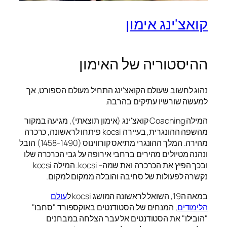
קואצ'ינג אימון
ההיסטוריה של האימון
נהוג לחשוב שעולם הקואצ'ינג התחיל מעולם הספורט, אך
למעשה שורשיו עתיקים בהרבה.
המילה Coaching קואצ'ינג (אימון תוצאתי), מגיעה במקור
מהשפה ההונגרית, בעיירה kocsi פיתחו לראשונה, כרכרה
מהירה. המלך ההונגרי מתיאס קורווינוס (1458-1490) הובל
ונהנה מטיולים מהירים ברחבי אירופה על גבי הכרכרה שלו
ובכך הפיץ את הכרכרה ואת שמה- kocsi. המילה kocsi
נקשרה לפעולות של סחיבה והובלה ממקום למקום.
במאה ה19, השואל לראשונה המושג kocsi ל
עולם
הלימודים
, המנחים של הסטודנטים באוקספורד "סחבו"
"הובילו" את הסטודנטים אל עבר הצלחה במבחנים