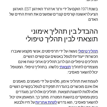
בשנת 1971 הוקם על ידי ורנר ארהרד האירגון EST. הארגון
הציע לראשונה קורסים קצרים שמשנים את חווית החיים של
האדם.
ההבדל בין תהליך אימוני
תוצאתי לבין תהליך טיפולי
תהליך טיפולי
נעשה על ידי תרפיסטים, אנשי מקצוע שעברו
הכשרות ייעודיות לטפל באנשים עם קשיים רגשיים.
תהליכים טיפוליים הם לרוב תהליכים ארוכי טווח ואינם
מוצמדים לתהליך
תוצאתי
כלשהו. בתהליך טיפולי, המטופל
יכול להשאר פאסיבי.
לעומת זאת תהליכי אימון, מלווים על ידי מאמנים. מאמנים
אלו אינם מוכשרים בהגדרת תפקידם לטפל בקשיים רגשיים
אלא ללוות להשגת תוצאות. תהליכים אלו לרוב מוגדרים
בזמן וממוקדים בהשגת המטרה. מתוך כך, המאומן אינו יכול
להשאר פאסיבי, הוא נדרש
לקחת אחריות
על חייו ולבטא