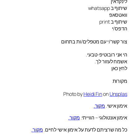
לינקדאין
שיתוף ב whatsapp
וואטסאפ
שיתוף ב print
הדפס/י
צור קשר/י עם מטפלים/ות בתחום
הי אני רובוטיפ-טבעי.
אשמח לעזור לך.
לחץ כאן
מקורות
Photo by
Heidi Fin
on
Unsplas
אימון אישי.
מקור.
אימון אונטולוגי – הווייתי.
מקור.
כל מה שרציתם לדעת על אימון אישי לחיים.
מקור.