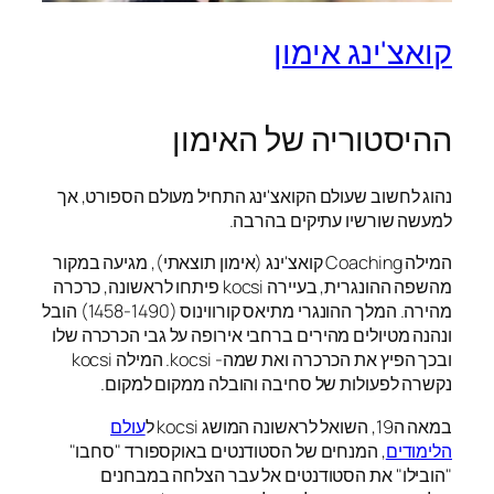
קואצ'ינג אימון
ההיסטוריה של האימון
נהוג לחשוב שעולם הקואצ'ינג התחיל מעולם הספורט, אך
למעשה שורשיו עתיקים בהרבה.
המילה Coaching קואצ'ינג (אימון תוצאתי), מגיעה במקור
מהשפה ההונגרית, בעיירה kocsi פיתחו לראשונה, כרכרה
מהירה. המלך ההונגרי מתיאס קורווינוס (1458-1490) הובל
ונהנה מטיולים מהירים ברחבי אירופה על גבי הכרכרה שלו
ובכך הפיץ את הכרכרה ואת שמה- kocsi. המילה kocsi
נקשרה לפעולות של סחיבה והובלה ממקום למקום.
במאה ה19, השואל לראשונה המושג kocsi ל
עולם
הלימודים
, המנחים של הסטודנטים באוקספורד "סחבו"
"הובילו" את הסטודנטים אל עבר הצלחה במבחנים