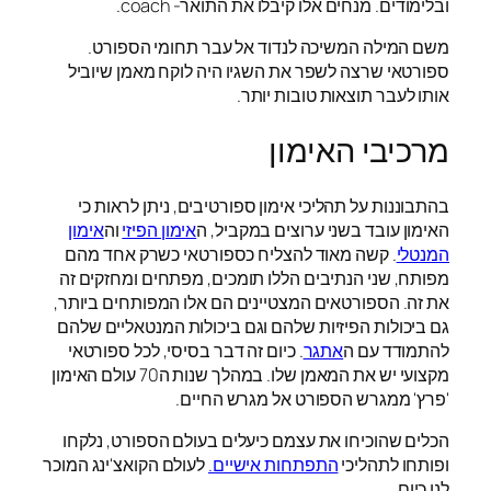
ובלימודים. מנחים אלו קיבלו את התואר- coach.
משם המילה המשיכה לנדוד אל עבר תחומי הספורט.
ספורטאי שרצה לשפר את השגיו היה לוקח מאמן שיוביל
אותו לעבר תוצאות טובות יותר.
מרכיבי האימון
בהתבוננות על תהליכי אימון ספורטיבים, ניתן לראות כי
האימון עובד בשני ערוצים במקביל, ה
אימון הפיזי
וה
אימון
המנטלי
. קשה מאוד להצליח כספורטאי כשרק אחד מהם
מפותח, שני הנתיבים הללו תומכים, מפתחים ומחזקים זה
את זה. הספורטאים המצטיינים הם אלו המפותחים ביותר,
גם ביכולות הפיזיות שלהם וגם ביכולות המנטאליים שלהם
להתמודד עם ה
אתגר
. כיום זה דבר בסיסי, לכל ספורטאי
מקצועי יש את המאמן שלו. במהלך שנות ה70 עולם האימון
'פרץ' ממגרש הספורט אל מגרש החיים.
הכלים שהוכיחו את עצמם כיעלים בעולם הספורט, נלקחו
ופותחו לתהליכי
התפתחות אישיים.
לעולם הקואצ'ינג המוכר
לנו כיום.