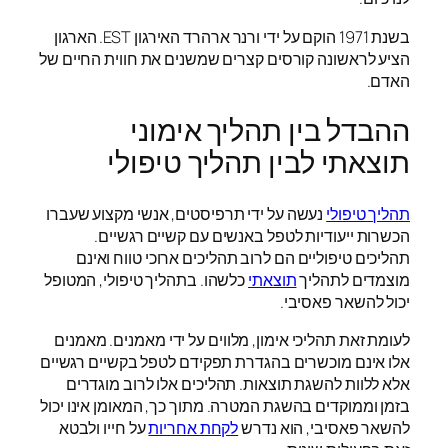
בשנת 1971 הוקם על ידי ורנר ארהרד האירגון EST. הארגון
הציע לראשונה קורסים קצרים שמשנים את חווית החיים של
האדם.
ההבדל בין תהליך אימוני
תוצאתי לבין תהליך טיפולי
תהליך טיפולי
נעשה על ידי תרפיסטים, אנשי מקצוע שעברו
הכשרות ייעודיות לטפל באנשים עם קשיים רגשיים.
תהליכים טיפוליים הם לרוב תהליכים ארוכי טווח ואינם
מוצמדים לתהליך
תוצאתי
כלשהו. בתהליך טיפולי, המטופל
יכול להשאר פאסיבי.
לעומת זאת תהליכי אימון, מלווים על ידי מאמנים. מאמנים
אלו אינם מוכשרים בהגדרת תפקידם לטפל בקשיים רגשיים
אלא ללוות להשגת תוצאות. תהליכים אלו לרוב מוגדרים
בזמן וממוקדים בהשגת המטרה. מתוך כך, המאומן אינו יכול
להשאר פאסיבי, הוא נדרש
לקחת אחריות
על חייו ולבטא