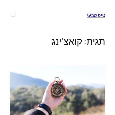
לדלג
לתוכן
טיפ טבעי
תגית:
קואצ'ינג