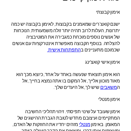
אימון קבוצתי
ישנם קואצ'רים שמאמנים בקבוצות, לאימון בקבוצה יש כמה
יתרונות, העלות לרוב תהיה יותר זולה משמעותית. הנוכחות
של אנשים נוספים מוכחת כמגבירה את המוטיבציה
להצלחה. בנוסף הקבוצה מאפשרת אינטרקציות עם אנשים
שכמוכם מתעניינים ב
התפתחות אישית.
אימון אישי קואצ'ינג
הוא אימון תוצאתי שנעשה באחד על אחד, כיוצא מכך הוא
מאוד מוכוון אלייך, אל המקום בו אתה נמצא בחייך, אל
ה
משאבים
שיש לך, אל היעדים שלך.
אימון מנטלי
אימון שעובד על שינוי תפיסתי. זיהוי תהליכי החשיבה
המתקיימים ועיצובם מחדש לטובת הגברת ההישגים של
המאומן. באימון
מנטלי
מזהים יחדיו את החוזקות של האדם,
ומעצימים אותו דרכן. ומוצאים את הדרך היעילה ביותר